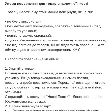
Умови повернення для товарів належної якості
.Товар у належному стані можна повернути, якщо він:

• не був у використанні; 

• без механічних пошкоджень, збережено товарний вигляд 
виробу та упаковки; 

• повністю укомплектований; 

• з усіма збереженими ярликами та заводським маркуванням; 

• не відноситься до товарів, які не підлягають поверненню та 
обміну згідно з переліком, затвердженим КМУ.

Як зробити повернення чи обмін?

1. Упакуйте товар.

Покладіть новий товар без слідів експлуатації в оригінальну 
упаковку. Якщо товар складається із кількох частин, 
повернути треба весь комплект. Переконайтеся, що нічого не 
загубилося і ви повертаєте товар у комплектації, в якій його 
отримали.

Скористайтесь послугою "Нової Пошти" - Легке повернення 
(безкоштовна відправка).

2. Як мені повернути товар?

•	Зв'яжіться з менеджером та відправте товар «Новою 