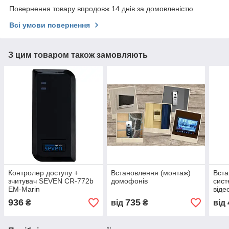
Повернення товару впродовж 14 днів за домовленістю
Всі умови повернення
З цим товаром також замовляють
Контролер доступу +
Встановлення (монтаж)
Вста
зчитувач SEVEN CR-772b
домофонів
сист
EM-Marin
віде
SEV
936
735
₴
від
₴
від