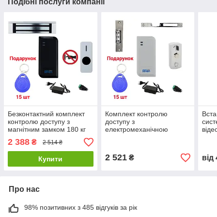
Подібні послуги компанії
Безконтактний комплект
Комплект контролю
Вста
контролю доступу з
доступу з
сист
магнітним замком 180 кг
електромеханічною
віде
SEVEN KA-7810
защіпкою SEVEN KA-7815
SEV
2 388
₴
2 514 ₴
2 521
₴
від
Купити
Про нас
98% позитивних з 485 відгуків за рік