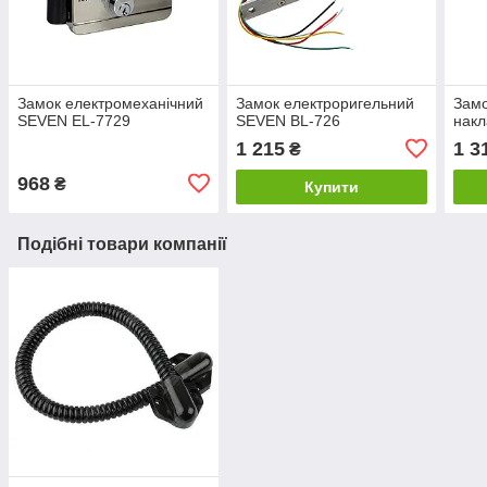
Замок електромеханічний
Замок електроригельний
Замо
SEVEN EL-7729
SEVEN BL-726
нак
1 215
1 3
₴
968
₴
Купити
Подібні товари компанії