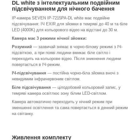
DL white з інтелектуальним подвійним
підсвічуванням для нічного бачення
IP-камера SEVEN IP-7215PA-DL white має подвійне
підсвічування: ІЧ EXIR для зйомки в темряві до 40 м та біле
LED (4000K) для кольорового відео на відстані до 30 м.
Камера має 3 режими нічної зйомки:
Розумний
— зазвичай знімає в чорно-білому режимі з ІЧ-
підсвіткою, а при появі людини вмикає біле світло і
переходить на кольорове відео. Після зникнення людини
повертається в ІЧ-режим.
ІЧ-підсвічування
— постійна чорно-біла зйомка вночі з
невидимим інфрачервоним світлом.
Біле підсвічування
— цілодобовий кольоровий запис, у
темряві камера освітлює зону білим LED-світлом.
Камера автоматично переходить у нічний режим при
зменшенні освітлення та сама повертається в денний режим
на світанку.
Живлення комплекту