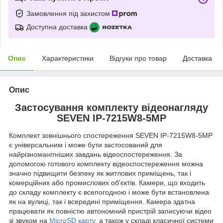
Замовлення під захистом
Доступна доставка
Опис
Характеристики
Відгуки про товар
Доставка
Опис
Застосування комплекту відеонагляду
SEVEN IP-7215W8-5MP
Комплект зовнішнього спостереження SEVEN IP-7215W8-5MP
є універсальним і може бути застосований для
найрізноманітніших завдань відеоспостереження. За
допомогою готового комплекту відеоспостереження можна
значно підвищити безпеку як житлових приміщень, так і
комерційних або промислових об'єктів. Камери, що входить
до складу комплекту є всепогодною і може бути встановлена
як на вулиці, так і всередині приміщення. Камера здатна
працювати як повністю автономний пристрій записуючи відео
зі звуком на
MicroSD карту
, а також у складі класичної системи