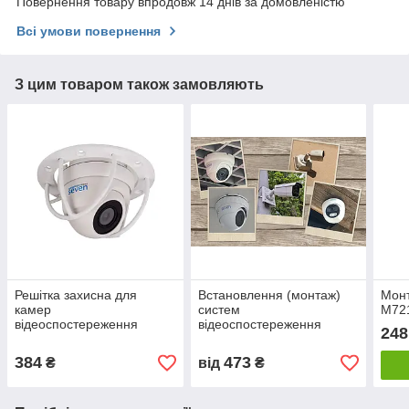
Повернення товару впродовж 14 днів за домовленістю
Всі умови повернення
З цим товаром також замовляють
Решітка захисна для
Встановлення (монтаж)
Мон
камер
систем
M721
відеоспостереження
відеоспостереження
248
SEVEN PG-21
SEVEN
384
473
₴
від
₴