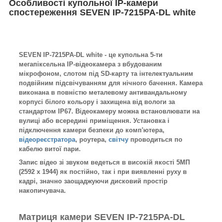
Особливості купольної IP-камери
спостереження SEVEN IP-7215PA-DL white
SEVEN IP-7215PA-DL white - це купольна 5-ти
мегапіксельна IP-відеокамера з вбудованим
мікрофоном, слотом під SD-карту та інтелектуальним
подвійним підсвічуванням для нічного бачення.
Камера
виконана в повністю металевому антивандальному
корпусі білого кольору і захищена від вологи за
стандартом IP67. Відеокамеру можна встановлювати на
вулиці або всередині приміщення. Установка і
підключення камери безпеки до комп'ютера,
відеореєстратора
, роутера,
світчу
проводиться по
кабелю витої пари.
Запис відео зі звуком ведеться в високій якості 5МП
(2592 x 1944) як постійно, так і при виявленні руху в
кадрі, значно заощаджуючи дисковий простір
накопичувача.
Матриця камери
SEVEN IP-7215PA-DL