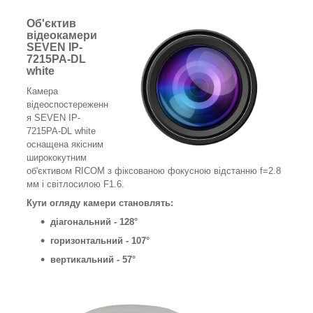
Об'єктив
відеокамери
SEVEN IP-
7215PA-DL
white
Камера
відеоспостереженн
я SEVEN IP-
7215PA-DL white
оснащена якісним
ширококутним
об'єктивом RICOM з фіксованою фокусною відстанню f=2.8
мм і світлосилою F1.6.
Кути огляду камери становлять:
діагональний - 128°
горизонтальний - 107°
вертикальний - 57°