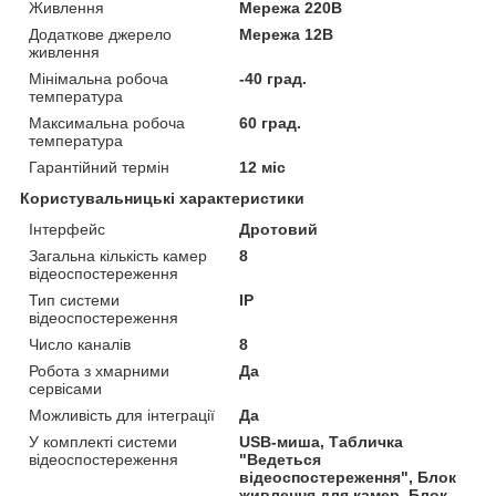
Живлення
Мережа 220В
Додаткове джерело
Мережа 12В
живлення
Мінімальна робоча
-40 град.
температура
Максимальна робоча
60 град.
температура
Гарантійний термін
12 міс
Користувальницькі характеристики
Інтерфейс
Дротовий
Загальна кількість камер
8
відеоспостереження
Тип системи
IP
відеоспостереження
Число каналів
8
Робота з хмарними
Да
сервісами
Можливість для інтеграції
Да
У комплекті системи
USB-миша, Табличка
відеоспостереження
"Ведеться
відеоспостереження", Блок
живлення для камер, Блок