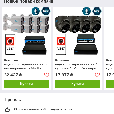
Подібні товари компанії
Комплект
Комплект
Ком
відеоспостереження на 8
відеоспостереження на 4
віде
циліндричних 5 Мп IP-
купольні 5 Мп IP-камери
купо
камер SEVEN IP-7225W8-
SEVEN IP-7215B4-5MP
SEV
32 427
17 977
17 
₴
₴
5MP
Купити
Купити
Про нас
98% позитивних з 485 відгуків за рік