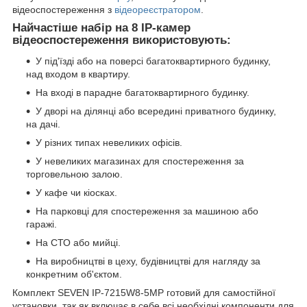
відеоспостереження з
відеореєстратором
.
Найчастіше набір на 8 IP-камер
відеоспостереження використовують:
У під'їзді або на поверсі багатоквартирного будинку,
над входом в квартиру.
На вході в парадне багатоквартирного будинку.
У дворі на ділянці або всередині приватного будинку,
на дачі.
У різних типах невеликих офісів.
У невеликих магазинах для спостереження за
торговельною залою.
У кафе чи кіосках.
На парковці для спостереження за машиною або
гаражі.
На СТО або мийці.
На виробництві в цеху, будівництві для нагляду за
конкретним об'єктом.
Комплект SEVEN IP-7215W8-5MP готовий для самостійної
установки, так як включає в себе всі необхідні компоненти для