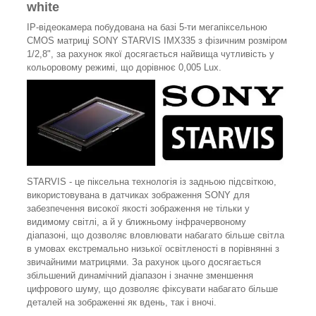
white
IP-відеокамера побудована на базі 5-ти мегапіксельною
CMOS матриці SONY STARVIS IMX335 з фізичним розміром
1/2,8", за рахунок якої досягається найвища чутливість у
кольоровому режимі, що дорівнює 0,005 Lux.
STARVIS - це піксельна технологія із задньою підсвіткою,
використовувана в датчиках зображення SONY для
забезпечення високої якості зображення не тільки у
видимому світлі, а й у ближньому інфрачервоному
діапазоні, що дозволяє вловлювати набагато більше світла
в умовах екстремально низької освітленості в порівнянні з
звичайними матрицями. За рахунок цього досягається
збільшений динамічний діапазон і значне зменшення
цифрового шуму, що дозволяє фіксувати набагато більше
деталей на зображенні як вдень, так і вночі.