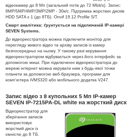
відеокамер до 8 Мп (загальний потік до 72 Mbit/s). Запис:
8MP/5MP/4MP/3MP/2MP - 30к/с. Підтримка жорстких дисків
HDD SATA х 1 (до 8ТБ). Onvif 19.12 Profile S/T.
Смарт аналітика: ґрунтується на підключеній IP-камері
SEVEN Systems.
До відеореєстратора можна підключити монітор для
перегляду живого відео та архіву записів із камер
безпосередньо на ньому. У такому разі керування
відеореєстратором відбувається через його інтерфейс за
допомогою миші. При підключенні відеореєстратора до
мережі інтернет можна керувати ним з будь-якої точки
планети за допомогою веб-браузера, програми для
комп'ютера iVMS320 або мобільного додатка V247.
Запис відео з 8 купольних 5 Мп IP-камер
SEVEN IP-7215PA-DL white
на жорсткий диск
Відеореєстратор для
зберігання записів
використовує
жорсткий диск із
ємністю до 8 ТБ.