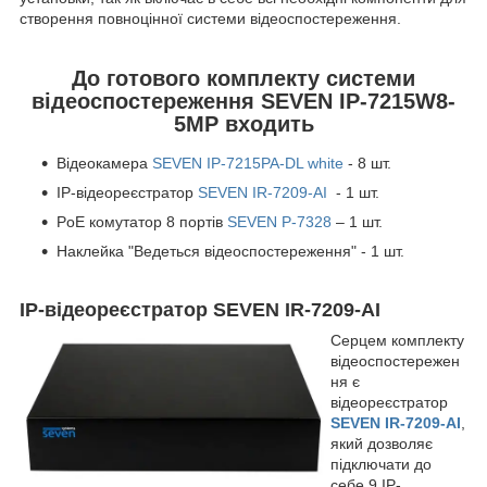
створення повноцінної системи відеоспостереження.
До готового комплекту системи
відеоспостереження SEVEN IP-7215W8-
5MP входить
Відеокамера
SEVEN IP-7215PA-DL white
- 8 шт.
IP-відеореєстратор
SEVEN IR-7209-AI
- 1 шт.
PoE комутатор 8 портів
SEVEN P-7328
– 1 шт.
Наклейка "Ведеться відеоспостереження" - 1 шт.
IP-відеореєстратор SEVEN IR-7209-AI
Серцем комплекту
відеоспостережен
ня є
відеореєстратор
SEVEN IR-7209-AI
,
який дозволяє
підключати до
себе 9 IP-