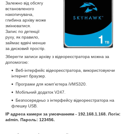
Залежно від обсягу
встановленого
накопичувача,
глибина архіву може
змінюватися.
Запис по детекції
руху, як правило,
займає вдвічі менше
за дисковий простір.
Зберегти записи архіву з відеореєстратора можна за
допомогою:
Веб-інтерфейс відеореєстратора, використовуючи
інтернет браузер.
Програми для комп'ютера iVMS320.
Мобільний додаток V247.
Безпосередньо з інтерфейсу відеореєстратора на
флешку USB.
IP адреса камери за умовчанням - 192.168.1.168. Логін:
admin. Пароль: 123456.