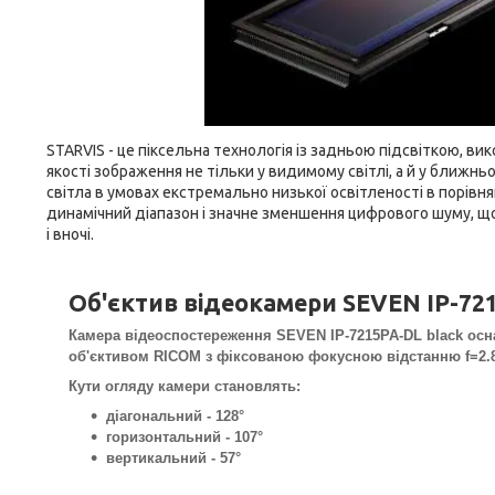
STARVIS - це піксельна технологія із задньою підсвіткою, 
якості зображення не тільки у видимому світлі, а й у ближ
світла в умовах екстремально низької освітленості в порівн
динамічний діапазон і значне зменшення цифрового шуму, що
і вночі.
Об'єктив відеокамери SEVEN IP-72
Камера відеоспостереження SEVEN IP-7215PA-DL black ос
об'єктивом RICOM з фіксованою фокусною відстанню f=2.8
Кути огляду камери становлять:
діагональний - 128°
горизонтальний - 107°
вертикальний - 57°