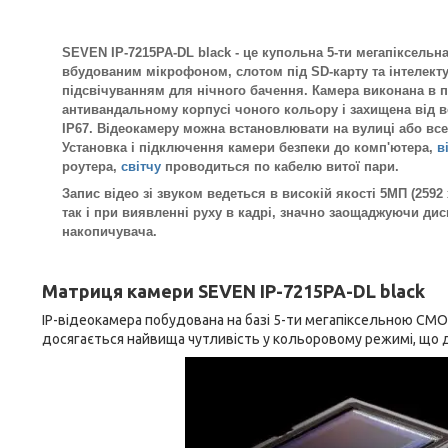
SEVEN IP-7215PA-DL black - це купольна 5-ти мегапіксельна
вбудованим мікрофоном, слотом під SD-карту та інтелек
підсвічуванням для нічного бачення.
Камера виконана в 
антивандальному корпусі чоного кольору і захищена від в
IP67. Відеокамеру можна встановлювати на вулиці або вс
Установка і підключення камери безпеки до комп'ютера,
в
роутера,
світчу
проводиться по кабелю витої пари.
Запис відео зі звуком ведеться в високій якості 5МП (2592 
так і при виявленні руху в кадрі, значно заощаджуючи ди
накопичувача.
Матриця камери
SEVEN IP-7215PA-DL black
IP-відеокамера побудована на базі 5-ти мегапіксельною CMOS
досягається найвища чутливість у кольоровому режимі, що д