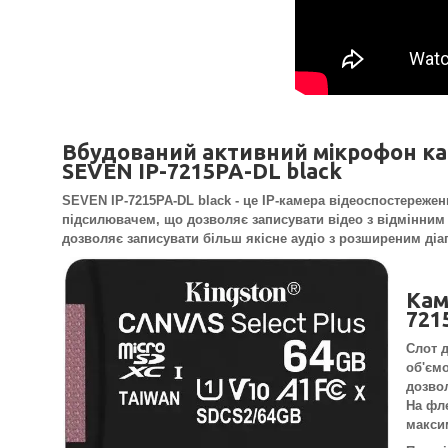
Вбудований активний мікрофон к
SEVEN IP-7215PA-DL black
SEVEN IP-7215PA-DL black - це IP-камера відеоспостереже
підсилювачем, що дозволяє записувати відео з відмінним
дозволяє записувати більш якісне аудіо з розширеним діа
Кам
721
Слот 
об'ємо
дозво
На фле
максим