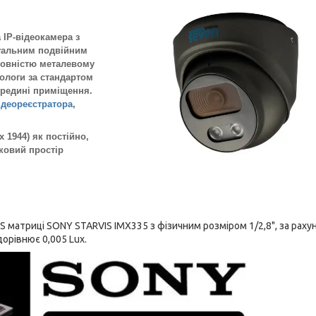
 IP-відеокамера з
туальним подвійним
повністю металевому
ологи за стандартом
ередині приміщення.
ідеореєстратора
,
x 1944) як постійно,
сковий простір
 матриці SONY STARVIS IMX335 з фізичним розміром 1/2,8", за рахун
орівнює 0,005 Lux.