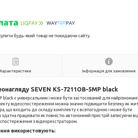
 купити будь-який товар не покидаючи сайту.
Характеристики
Інформація для замовлення
еонагляду SEVEN KS-7211OB-5MP black
lack є універсальним і може бути застосований для найрізномані
лекту відеоспостереження можна значно підвищити безпеку як жи
мера, що входить до складу комплекту є всепогодною і може бути
ра здатна працювати як повністю автономний пристрій записуючи від
еоспостереження з відеореєстратором.
ення використовують: