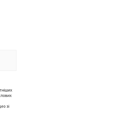
тніших
тлових
ео зі