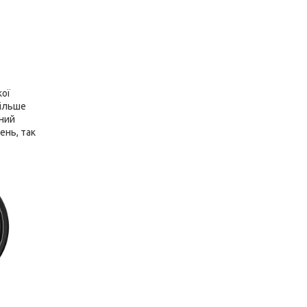
кої
більше
ений
ень, так