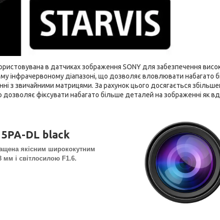
використовувана в датчиках зображення SONY для забезпечення висо
ньому інфрачервоному діапазоні, що дозволяє вловлювати набагато 
янні з звичайними матрицями. За рахунок цього досягається збільш
 дозволяє фіксувати набагато більше деталей на зображенні як вд
15PA-DL black
нащена якісним ширококутним
 мм і світлосилою F1.6.