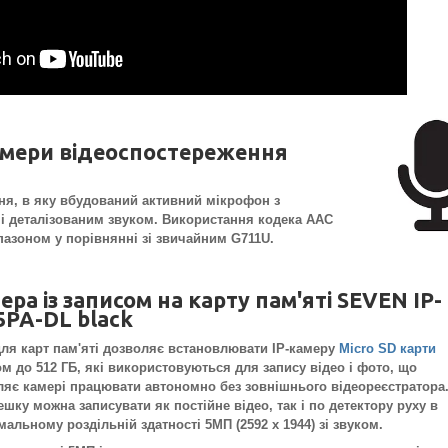
амери відеоспостереження
ння, в яку вбудований активний мікрофон з
 і деталізованим звуком. Використання кодека AAC
пазоном у порівнянні зі звичайним G711U.
ера із записом на карту пам'яті SEVEN IP-
5PA-DL black
для карт пам'яті дозволяє встановлювати IP-камеру
Micro SD карти
м до 512 ГБ, які використовуються для запису відео і фото, що
ляє камері працювати автономно без зовнішнього відеореєстратора
шку можна записувати як постійне відео, так і по детектору руху в
альному роздільній здатності 5МП (2592 x 1944) зі звуком.