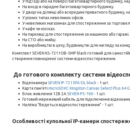
У під'їзді або на поверсі багатоквартирного будинку, н
На вході в парадне багатоквартирного будинку.
У дворі на ділянці або всередині приватного будинку, на
У різних типах невеликих офісів.
У невеликих магазинах для спостереження за торгове
У кафе чи кіосках.
На парковці для спостереження за машиною або гаражі.
На СТО або мийці.
На виробництві в цеху, будівництві для нагляду за кон
Комплект SEVEN KS-7211OB-5MP black готовий для самостійно
створення повноцінної системи відеоспостереження.
До готового комплекту системи відеос
Відеокамера
SEVEN IP-7215PA-DL black
- 1 шт.
Карта пам'яті
microSDXC Kingston Canvas Select Plus 64 G
Блок живлення 12В 2А
SEVEN PS-760
- 1 шт.
Готовий мережевий кабель для підключення відеокамер 
Наліпка "Ведеться відеоспостереження" - 1 шт.
Особливості купольної IP-камери спостереже