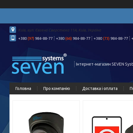
Київ, вул. Євгена Сверстюка 11А, Київ, Україна
+380
(97)
984-88-77
+380
(66)
984-88-77
+380
(73)
984-88-77
Інтернет-магазин SEVEN Sys
Головна
Про компанію
Доставка і оплата
П