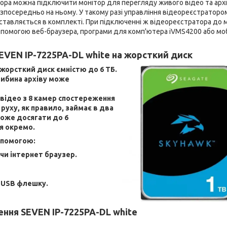
ора можна підключити монітор для перегляду живого відео та арх
езпосередньо на ньому. У такому разі управління відеореєстраторо
ставляється в комплекті. При підключенні ж відеореєстратора до 
допомогою веб-браузера, програми для комп'ютера iVMS4200 або мо
EVEN IP-7225PA-DL white
на жорсткий диск
жорсткий диск ємністю до 6 ТБ.
либина архіву може
 відео з 8 камер спостереження
 руху, як правило, займає в два
може досягати до 6
я окремо.
опомогою:
и інтернет браузер.
 USB флешку.
ення SEVEN IP-7225PA-DL white