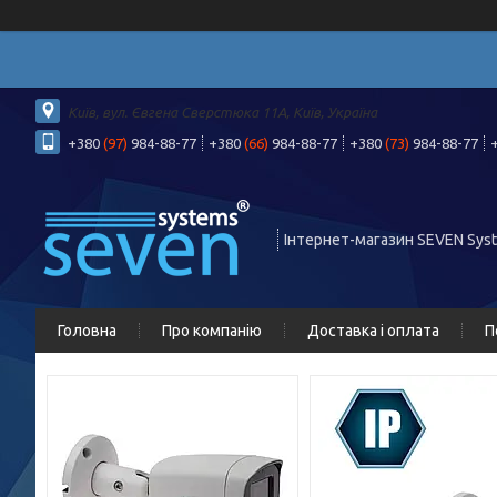
Київ, вул. Євгена Сверстюка 11А, Київ, Україна
+380
(97)
984-88-77
+380
(66)
984-88-77
+380
(73)
984-88-77
Інтернет-магазин SEVEN Sys
Головна
Про компанію
Доставка і оплата
П