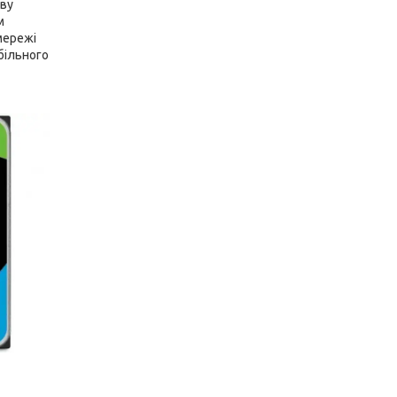
іву
м
мережі
більного