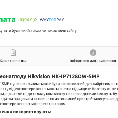
 купити будь-який товар не покидаючи сайту.
Характеристики
Інформація для замовлення
деонагляду Hikvision HK-IP7128OW-5MP
-5MP є універсальним і може бути застосований для найрізноманіт
лекту відеоспостереження можна значно підвищити безпеку як жи
мери, що входить до складу комплекту є всепогоднними і можуть бу
ра здатна працювати як повністю автономний пристрій записуючи від
еоспостереження з відеореєстратором.
еження використовують: