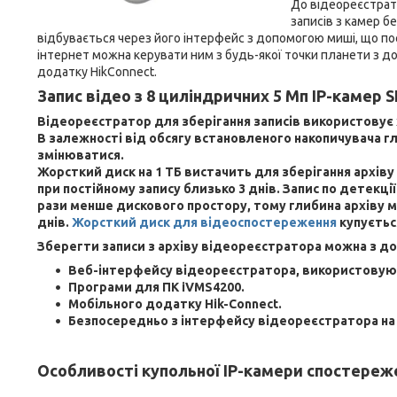
До відеореєстрат
записів з камер б
відбувається через його інтерфейс з допомогою миші, що по
інтернет можна керувати ним з будь-якої точки планети з 
додатку HikConnect.
Запис відео з 8 циліндричних 5 Мп IP-камер
S
Відеореєстратор для зберігання записів використовує 
В залежності від обсягу встановленого накопичувача г
змінюватися.
Жорсткий диск на 1 ТБ вистачить для зберігання архіву
при постійному запису близько 3 днів. Запис по детекції
рази менше дискового простору, тому глибина архіву 
днів.
Жорсткий диск для відеоспостереження
купуєтьс
Зберегти записи з архіву відеореєстратора можна з д
Веб-інтерфейсу відеореєстратора, використовуюч
Програми для ПК iVMS4200.
Мобільного додатку Hik-Connect.
Безпосередньо з інтерфейсу відеореєстратора на
Особливості купольної IP-камери спостереж