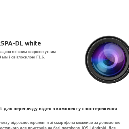
25PA-DL white
нащена якісним ширококутним
 мм і світлосилою F1.6.
t для перегляду відео з комплекту спостереження
лекту відеоспостереження зі смартфона можливо за допомогою
оступного для пристроїв на базі платформ iOS і Android. Для