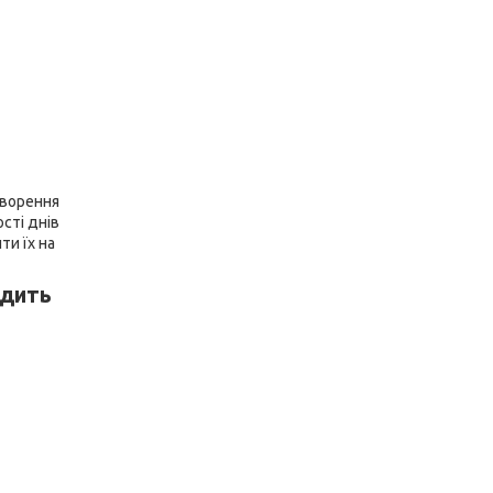
творення
сті днів
ти їх на
одить