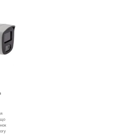
з
ня
 що
унок
огу