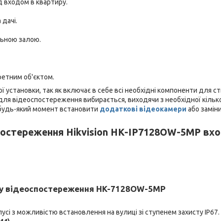
ад входом в квартиру.
 дачі.
льною залою.
кретним об'єктом.
 установки, так як включає в себе всі необхідні компоненти для с
для відеоспостереження вибирається, виходячи з необхідної кілько
в будь-який момент встановити
додаткові відеокамери
або заміни
постереження Hikvision HK-IP7128OW-5MP вх
ту відеоспостереження HK-7128OW-5MP
сі з можливістю встановлення на вулиці зі ступенем захисту IP67.