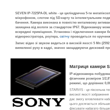
SEVEN IP-7225PA-DL white - це циліндрична 5-ти мегапіксе
мікрофоном, слотом під SD-карту та інтелектуальним под
бачення.
Камера виконана в повністю металевому антиван
захищена від вологи за стандартом IP67. Відеокамеру мож
всередині приміщення. Установка і підключення камери б
відеореєстратора, роутера,
світчу
проводиться по кручени
Запис відео зі звуком ведеться в високій якості 5 Мп (2592 
виявленні руху в кадрі, значно заощаджуючи дисковий пр
Матриця камери
S
IP-відеокамера побудова
фізичним розміром 1/2,8
режимі, що дорівнює 0,00
STARVIS - це піксельна те
високої якості зображення
дає змогу вловлювати наба
цього досягається збільше
фіксувати набагато більше 