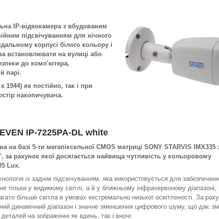
льна IP-відеокамера з вбудованим
війним підсвічуванням для нічного
дальному корпусі білого кольору і
на встановлювати на вулиці або
езпеки до комп'ютера,
й парі.
x 1944) як постійно, так і при
остір накопичувача.
EVEN IP-7225PA-DL white
на на базі 5-ти мегапіксельної CMOS матриці SONY STARVIS IMX335 
", за рахунок якої досягається найвища чутливість у кольоровому
5 Lux.
хнологія із заднім підсвічуванням, яка використовується для забезпечен
 не тільки у видимому світлі, а й у ближньому інфрачервоному діапазоні,
гато більше світла в умовах екстремально низької освітленості. За рах
ний динамічний діапазон і значне зменшення цифрового шуму, що дає зм
деталей на зображенні як вдень, так і вночі.