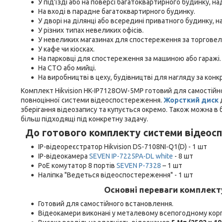
У під'їзді або на поверсі багатоквартирного будинку, н
На вході в парадне багатоквартирного будинку.
У дворі на ділянці або всередині приватного будинку, на
У різних типах невеликих офісів.
У невеликих магазинах для спостереження за торгове
У кафе чи кіосках.
На парковці для спостереження за машиною або гаражі.
На СТО або мийці.
На виробництві в цеху, будівництві для нагляду за кон
Комплект Hikvision HK-IP7128OW-5MP готовий для самостійної
повноцінної системи відеоспостереження.
Жорсткий диск
зберігання відеозапису та купується окремо. Також можна 
більш підходящі під конкретну задачу.
До готового комплекту системи відеос
IP-відеореєстратор Hikvision DS-7108NI-Q1(D) - 1 шт
IP-відеокамера
SEVEN IP-7225PA-DL white
- 8 шт
PoE комутатор 8 портів
SEVEN P-7328
– 1 шт
Наліпка "Ведеться відеоспостереження" - 1 шт
Основні переваги комплек
Готовий для самостійного встановлення.
Відеокамери виконані у металевому всепогодному корпу