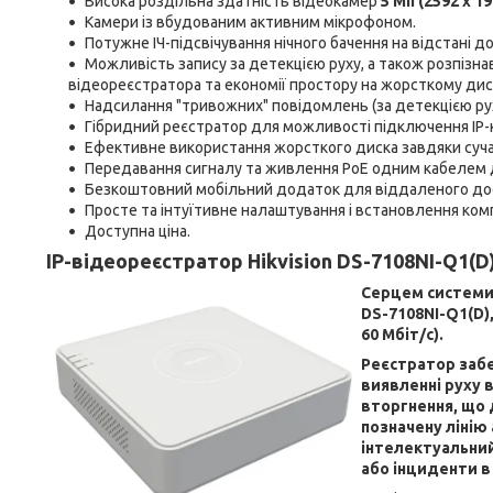
Висока роздільна здатність відеокамер
5 Мп (2592 x 19
Камери із вбудованим активним мікрофоном.
Потужне ІЧ-підсвічування нічного бачення на відстані д
Можливість запису за детекцією руху, а також розпізнав
відеореєстратора та економії простору на жорсткому дис
Надсилання "тривожних" повідомлень (за детекцією ру
Гібридний реєстратор для можливості підключення IP-к
Ефективне використання жорсткого диска завдяки суча
Передавання сигналу та живлення PoE одним кабелем 
Безкоштовний мобільний додаток для віддаленого до
Просте та інтуїтивне налаштування і встановлення ком
Доступна ціна.
IP-відеореєстратор
Hikvision DS-7108NI-Q1(D
Серцем системи 
DS-7108NI-Q1(D),
60 Мбіт/с).
Реєстратор забез
виявленні руху в
вторгнення, що 
позначену лінію
інтелектуальний
або інциденти в