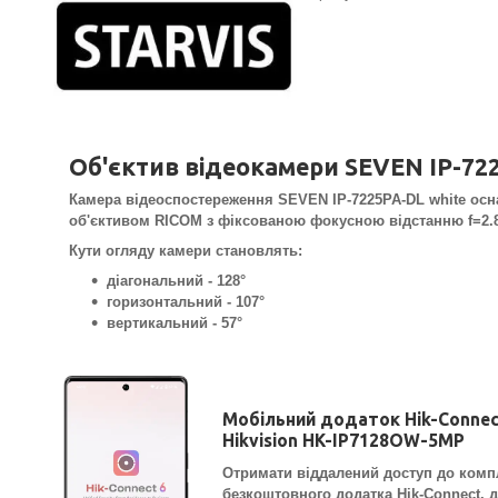
Об'єктив відеокамери SEVEN IP-72
Камера відеоспостереження SEVEN IP-7225PA-DL white ос
об'єктивом RICOM з фіксованою фокусною відстанню f=2.8
Кути огляду камери становлять:
діагональний - 128°
горизонтальний - 107°
вертикальний - 57°
Мобільний додаток Hik-Connec
Hikvision
HK-IP7128OW-5MP
Отримати віддалений доступ до комп
безкоштовного додатка Hik-Connect, д