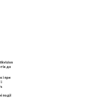
kvision
отік до
к і при
 і
ть
і події