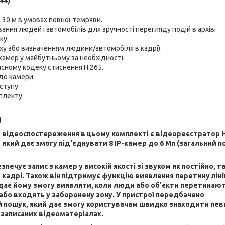
44)
.
о 30 м в умовах повної темряви.
ання людей і автомобілів для зручності перегляду подій в архіві
ку.
ху або визначенням людини/автомобіля в кадрі).
амер у майбутньому за необхідності.
сному кодеку стиснення H.265.
до камери.
ступу.
плекту.
)
відеоспостереження в цьому комплекті є відеореєстратор Hi
 який дає змогу під'єднувати 8 IP-камер до 6 Мп (загальний п
печує запис з камер у високій якості зі звуком як постійно, та
 кадрі. Також він підтримує функцію виявлення перетину лінії
дає йому змогу виявляти, коли люди або об'єкти перетинаю
 або входять у заборонену зону. У пристрої передбачено
 пошук, який дає змогу користувачам швидко знаходити певн
 записаних відеоматеріалах.