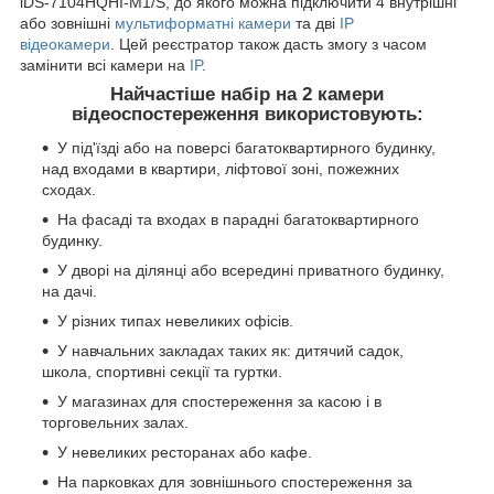
iDS-7104HQHI-M1/S, до якого можна підключити 4 внутрішні
або зовнішні
мультиформатні камери
та дві
IP
відеокамери
. Цей реєстратор також дасть змогу з часом
замінити всі камери на
IP
.
Найчастіше набір на 2 камери
відеоспостереження використовують:
У під'їзді або на поверсі багатоквартирного будинку,
над входами в квартири, ліфтової зоні, пожежних
сходах.
На фасаді та входах в парадні багатоквартирного
будинку.
У дворі на ділянці або всередині приватного будинку,
на дачі.
У різних типах невеликих офісів.
У навчальних закладах таких як: дитячий садок,
школа, спортивні секції та гуртки.
У магазинах для спостереження за касою і в
торговельних залах.
У невеликих ресторанах або кафе.
На парковках для зовнішнього спостереження за