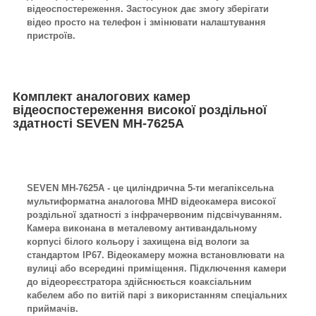
відеоспостереження. Застосунок дає змогу зберігати
відео просто на телефон і змінювати налаштування
пристроїв.
Комплект аналогових камер
відеоспостереження високої роздільної
здатності SEVEN MH-7625A
SEVEN MH-7625A - це циліндрична 5-ти мегапіксельна
мультиформатна аналогова MHD відеокамера високої
роздільної здатності з інфрачервоним підсвічуванням.
Камера виконана в металевому антивандальному
корпусі білого кольору і захищена від вологи за
стандартом IP67. Відеокамеру можна встановлювати на
вулиці або всередині приміщення. Підключення камери
до відеореєстратора здійснюється коаксіальним
кабелем або по витій парі з використанням спеціальних
приймачів.