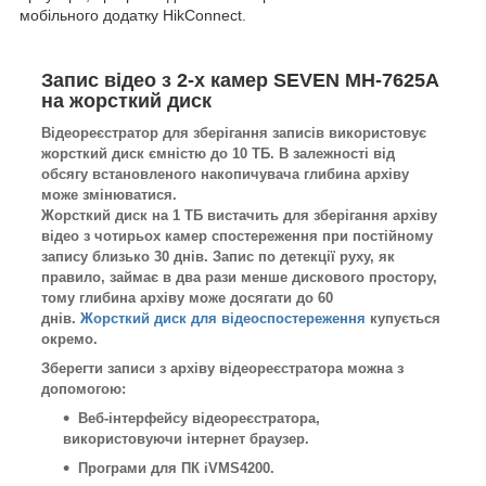
мобільного додатку HikConnect.
Запис відео з 2-х камер SEVEN MH-7625А
на жорсткий диск
Відеореєстратор для зберігання записів використовує
жорсткий диск ємністю до 10 ТБ. В залежності від
обсягу встановленого накопичувача глибина архіву
може змінюватися.
Жорсткий диск на 1 ТБ вистачить для зберігання архіву
відео з чотирьох камер спостереження при постійному
запису близько 30 днів. Запис по детекції руху, як
правило, займає в два рази менше дискового простору,
тому глибина архіву може досягати до 60
днів.
Жорсткий диск для відеоспостереження
купується
окремо.
Зберегти записи з архіву відеореєстратора можна з
допомогою:
Веб-інтерфейсу відеореєстратора,
використовуючи інтернет браузер.
Програми для ПК iVMS4200.