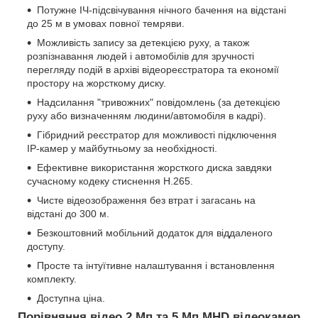
Потужне ІЧ-підсвічування нічного бачення на відстані
до 25 м в умовах повної темряви.
Можливість запису за детекцією руху, а також
розпізнавання людей і автомобілів для зручності
перегляду подій в архіві відеореєстратора та економії
простору на жорсткому диску.
Надсилання "тривожних" повідомлень (за детекцією
руху або визначенням людини/автомобіля в кадрі).
Гібридний реєстратор для можливості підключення
IP-камер у майбутньому за необхідності.
Ефективне використання жорсткого диска завдяки
сучасному кодеку стиснення H.265.
Чисте відеозображення без втрат і загасань на
відстані до 300 м.
Безкоштовний мобільний додаток для віддаленого
доступу.
Просте та інтуїтивне налаштування і встановлення
комплекту.
Доступна ціна.
Порівняння відео 2 Мп та 5 Мп MHD відеокамер