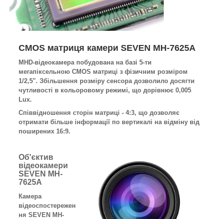
CMOS матриця камери SEVEN MH-7625A
MHD-відеокамера побудована на базі 5-ти
мегапіксельною CMOS матриці з фізичним розміром
1/2,5". Збільшення розміру сенсора дозволило досягти
чутливості в кольоровому режимі, що дорівнює 0,005
Lux.
Співвідношення сторін матриці - 4:3, що дозволяє
отримати більше інформації по вертикалі на відміну від
поширених 16:9.
Об'єктив
відеокамери
SEVEN MH-
7625A
Камера
відеоспостережен
ня SEVEN MH-