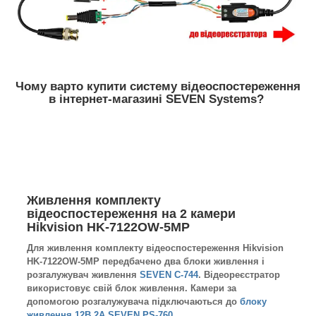
Чому варто купити систему відеоспостереження
в інтернет-магазині SEVEN Systems?
Живлення комплекту
відеоспостереження на 2 камери
Hikvision HK-7122OW-5MP
Для живлення комплекту відеоспостереження Hikvision
HK-7122OW-5MP передбачено два блоки живлення і
розгалужувач живлення
SEVEN C-744
.
Відеореєстратор
використовує свій блок живлення. Камери за
допомогою розгалужувача підключаються до
блоку
живлення 12В 2А SEVEN PS-760
.