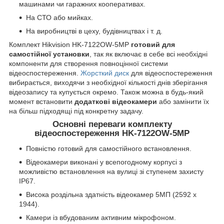
машинами чи гаражних кооперативах.
На СТО або мийках.
На виробництві в цеху, будівництвах і т. д.
Комплект Hikvision HK-7122OW-5MP
готовий для
самостійної установки
, так як включає в себе всі необхідні
компоненти для створення повноцінної системи
відеоспостереження.
Жорсткий диск
для відеоспостереження
вибирається, виходячи з необхідної кількості днів зберігання
відеозапису та купується окремо. Також можна в будь-який
момент встановити
додаткові відеокамери
або замінити їх
на більш підходящі під конкретну задачу.
Основні переваги комплекту
відеоспостереження HK-7122OW-5MP
Повністю готовий для самостійного встановлення.
Відеокамери виконані у всепогодному корпусі з
можливістю встановлення на вулиці зі ступенем захисту
IP67.
Висока роздільна здатність відеокамер 5МП (2592 x
1944).
Камери із вбудованим активним мікрофоном.