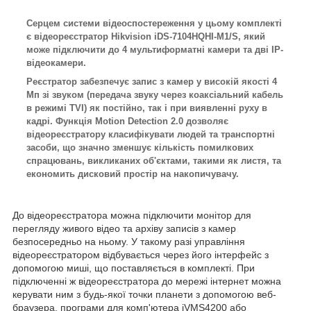
Серцем системи відеоспостереження у цьому комплекті
є відеореєстратор Hikvision iDS-7104HQHI-M1/S, який
може підключити до 4 мультиформатні камери та дві IP-
відеокамери.
Реєстратор забезпечує запис з камер у високій якості 4
Мп зі звуком (передача звуку через коаксіальний кабель
в режимі TVI) як постійно, так і при виявленні руху в
кадрі. Функція Motion Detection 2.0 дозволяє
відеореєстратору класифікувати людей та транспортні
засоби, що значно зменшує кількість помилкових
спрацювань, викликаних об'єктами, такими як листя, та
економить дисковий простір на накопичувачу.
До відеореєстратора можна підключити монітор для
перегляду живого відео та архіву записів з камер
безпосередньо на ньому. У такому разі управління
відеореєстратором відбувається через його інтерфейс з
допомогою миші, що поставляється в комплекті. При
підключенні ж відеореєстратора до мережі інтернет можна
керувати ним з будь-якої точки планети з допомогою веб-
браузера, програми для комп'ютера iVMS4200 або