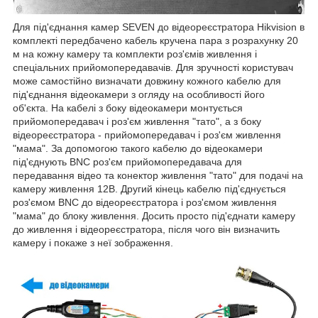
Для під'єднання камер SEVEN до відеореєстратора Hikvision в
комплекті передбачено кабель кручена пара з розрахунку 20
м на кожну камеру та комплекти роз'ємів живлення і
спеціальних прийомопередавачів. Для зручності користувач
може самостійно визначати довжину кожного кабелю для
під'єднання відеокамери з огляду на особливості його
об'єкта. На кабелі з боку відеокамери монтується
прийомопередавач і роз'єм живлення "тато", а з боку
відеореєстратора - прийомопередавач і роз'єм живлення
"мама". За допомогою такого кабелю до відеокамери
під'єднують BNC роз'єм прийомопередавача для
передавання відео та конектор живлення "тато" для подачі на
камеру живлення 12В. Другий кінець кабелю під'єднується
роз'ємом BNC до відеореєстратора і роз'ємом живлення
"мама" до блоку живлення. Досить просто під'єднати камеру
до живлення і відеореєстратора, після чого він визначить
камеру і покаже з неї зображення.