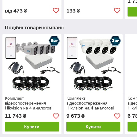
1 7
473
133
від
₴
₴
Подібні товари компанії
Комплект
Комплект
Ком
відеоспостереження
відеоспостереження
віде
Hikvision на 4 аналогові
Hikvision на 4 аналогові
Hikv
TVI 5 Мп камери HK-
TVI 2 Мп камери HK-
TVI 
11 743
9 673
6 7
₴
₴
7124OW-5MP
7114OW-2MP
711
Купити
Купити