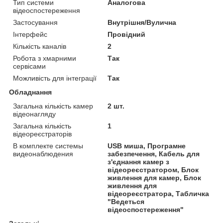
Тип системи
Аналогова
відеоспостереження
Застосування
Внутрішня/Вулична
Інтерфейс
Провідний
Кількість каналів
2
Робота з хмарними
Так
сервісами
Можливість для інтеграції
Так
Обладнання
Загальна кількість камер
2 шт.
відеонагляду
Загальна кількість
1
відеореєстраторів
В комплекте системы
USB миша, Програмне
видеонаблюдения
забезпечення, Кабель для
з'єднання камер з
відеореєстратором, Блок
живлення для камер, Блок
живлення для
відеореєстратора, Табличка
"Ведеться
відеоспостереження"