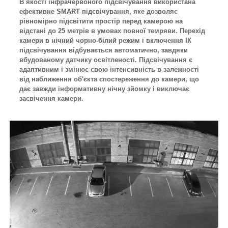
В якості інфрачервоного підсвічування використана
ефективне SMART підсвічування, яке дозволяє
рівномірно підсвітити простір перед камерою на
відстані до 25 метрів в умовах повної темряви. Перехід
камери в нічний чорно-білий режим і включення ІК
підсвічування відбувається автоматично, завдяки
вбудованому датчику освітленості. Підсвічування є
адаптивним і змінює свою інтенсивність в залежності
від наближення об'єкта спостереження до камери, що
дає завжди інформативну нічну зйомку і виключає
засвічення камери.