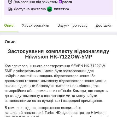
Замовлення під захистом
Доступна доставка
Опис
Характеристики
Відгуки про товар
Доставка
Опис
Застосування комплекту відеонагляду
Hikvision HK-7122OW-5MP
Комплект зовнішнього спостереження SEVEN HK-7122OW-
5MP є універсальним і може бути застосований для
найрізноманітніших завдань відеоспостереження. За
допомогою готового комплекту відеоспостереження можна
значно підвищити безпеку як житлових приміщень, так і
комерційних або промислових об'єктів. Камери, що входять
до складу комплекту є
всепогодними
та можуть бути
встановленими як на вулиці, так і всередині приміщення.
В комплект відеоспостереження входить 4-х
канальний аналоговий Turbo HD відеореєстратор Hikvision