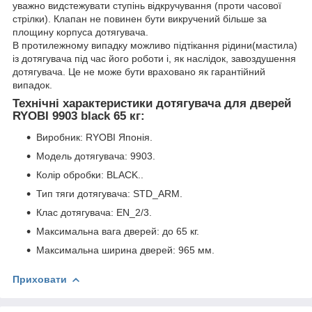
уважно видстежувати ступінь відкручування (проти часової
стрілки). Клапан не повинен бути викручений більше за
площину корпуса дотягувача.
В протилежному випадку можливо підтікання рідини(мастила)
із дотягувача під час його роботи і, як наслідок, завоздушення
дотягувача. Це не може бути враховано як гарантійний
випадок.
Технічні характеристики дотягувача для дверей
RYOBI 9903 black 65 кг:
Виробник: RYOBI Японія.
Модель дотягувача: 9903.
Колір обробки: BLACK..
Тип тяги дотягувача: STD_ARM.
Клас дотягувача: EN_2/3.
Максимальна вага дверей: до 65 кг.
Максимальна ширина дверей: 965 мм.
Приховати