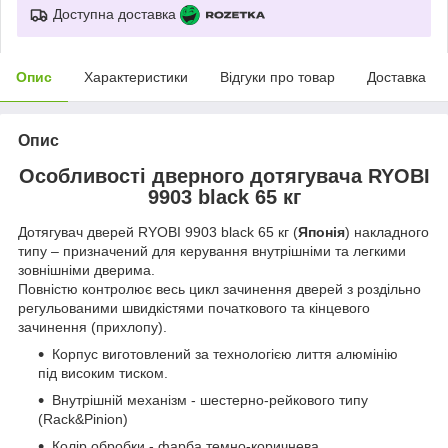
Доступна доставка
Опис
Характеристики
Відгуки про товар
Доставка
Опис
Особливості дверного дотягувача RYOBI
9903 black 65 кг
Дотягувач дверей RYOBI 9903 black 65 кг (
Японія
) накладного
типу – призначений для керування внутрішніми та легкими
зовнішніми дверима.
Повністю контролює весь цикл зачинення дверей з роздільно
регульованими швидкістями початкового та кінцевого
зачинення (прихлопу).
Корпус виготовлений за технологією лиття алюмінію
під високим тиском.
Внутрішній механізм - шестерно-рейкового типу
(Rack&Pinion)
Колір обробки - фарба темно-коричнева.