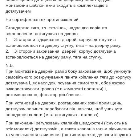
монтажний шаблон який входить в комплектацію з
дотягувачем
Не сертифікован як протипожежний.
Стандартна тяга, т.з. «коліно», надає два варіанта
встановлення дотягувача на дверях.
1. Зі сторони відкривання дверей: корпус дотягувача
встановлюється на дверну стулку, тяга – на дверну раму.
2. Зі сторони закривання дверей: корпус дотягувача
встановлюється на дверну раму, тяга на стулку.
N.B.
При монтажі на дверній рамі з боку закривання, щоб уникнути
самовільного розкручування гвинта кріплення тяги до корпусу
дотягувача і, як наслідок, псування самої тяги, обов'язково
використовувати гровер (є в комплекті поставки) і,
рекомендовано, фіксатор різьблення.
При установці на дверях, розташованих зовні приміщень,
дотягувач повинен перебувати під навісом, щоб уникнути
попадання вологи (тяга дотягувача - сталева).
При виконанні регулювань клапанів швидкостей (існують на
всіх моделях) дотягувачів , а також клапанів гальм відчинення
та уповільнення зачинення (на тих моделях, де вони існують)