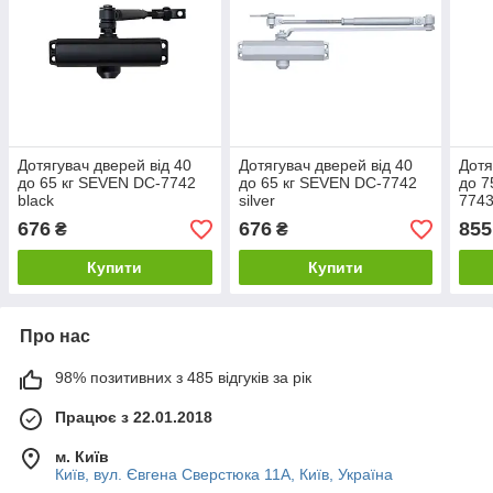
Дотягувач дверей від 40
Дотягувач дверей від 40
Дотя
до 65 кг SEVEN DC-7742
до 65 кг SEVEN DC-7742
до 7
black
silver
7743
меха
676
676
855
₴
₴
Купити
Купити
Про нас
98% позитивних з 485 відгуків за рік
Працює з 22.01.2018
м. Київ
Київ, вул. Євгена Сверстюка 11А, Київ, Україна