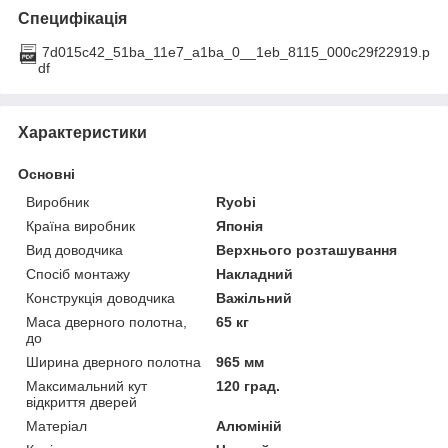
Специфікація
7d015c42_51ba_11e7_a1ba_0__1eb_8115_000c29f22919.p
df
Характеристики
Основні
Виробник
Ryobi
Країна виробник
Японія
Вид доводчика
Верхнього розташування
Спосіб монтажу
Накладний
Конструкція доводчика
Важільний
Маса дверного полотна,
65 кг
до
Ширина дверного полотна
965 мм
Максимальний кут
120 град.
відкриття дверей
Матеріал
Алюміній