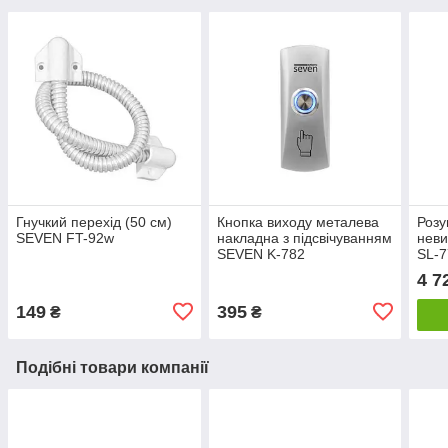
Гнучкий перехід (50 см)
Кнопка виходу металева
Розу
SEVEN FT-92w
накладна з підсвічуванням
нев
SEVEN K-782
SL-
4 7
149
395
₴
₴
Подібні товари компанії