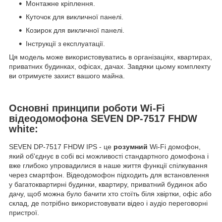
Монтажне кріплення.
Куточок для викличної панелі.
Козирок для викличної панелі.
Інструкції з експлуатації.
Ця модель може використовуватись в організаціях, квартирах,
приватних будинках, офісах, дачах. Завдяки цьому комплекту
ви отримуєте захист вашого майна.
Основні принципи роботи Wi-Fi
відеодомофона SEVEN DP-7517 FHDW
white:
SEVEN DP-7517 FHDW IPS - це
розумний
Wi-Fi домофон,
який об'єднує в собі всі можливості стандартного домофона і
вже глибоко упровадилися в наше життя функції спілкування
через смартфон. Відеодомофон підходить для встановлення
у багатоквартирні будинки, квартиру, приватний будинок або
дачу, щоб можна було бачити хто стоїть біля хвіртки, офіс або
склад, де потрібно використовувати відео і аудіо переговорні
пристрої.