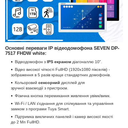
Основні переваги IP відеодомофона SEVEN DP-
7517 FHDW white:
Відеодомофон з
IPS екраном
діагоналлю 10".
Відео високої чіткості FullHD (1920x1080 пікселів) -
зображення в 5 разів краще стандартних домофонів.
Кольоровий
сенсорний
дисплей для
зручної взаємодії з пристроєм.
Фізична кнопка перемикання живлення увімк/вимк.
Wi-Fi / LAN з'єднання для спілкування та управління
замком з програми Tuya Smart.
Підтримка викличних панелей і камер високої якості
до 2 Мп FullHD.