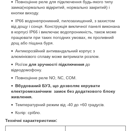
Повноцінне реле для підключення будь-якого типу
замка(нормально відкритий, нормально закритий) і
кнопки виходу.
IP66 водонепроникний, пилозахищений, з захистом
від дощу і сонця. Конструкція викличної панелі виконана
в корпусі IP66 і виключає водопроникність, також може
працювати при таких погодних умовах, як проливний
дощ або піщана буря.
Антикорозійний антивандальний корпус з
алюмінієвого сплаву може витримати розлом.
Роз'єм
для зручності підключення
до
відеодомофону.
Повноцінне реле NO, NC, COM.
Вбудований БУЗ, що дозволяє керувати
електромеханічним замок без додаткового блоку
живлення.
Температурний режим від -40 до +60 градусів.
Колір: срібло.
Технічні характеристики: