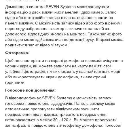
Домофонна система SEVEN Systems може записувати
інформацію з двох викличних панелей і двох камер. Запис
відео або фото здійснюється після натискання кнопки на
панелі виклику. Є можливість запису відео або фото в режимі
перегляду зображення з камер і викличних панелей за
допомогою відповідних кнопок на моніторі. Також запис фото
або відео може здійснюватися по детекції руху. В архіві можна
подивитися запис відео зі звуком.
Фоторамка:
Щоб не спостерігати на екрані домофона в режимі очікування
чорний екран, ви можете записати на карту пам'яті свої
улюблені фотографії, які викликають у вас найтепліші емоції
або використовувати екран домофона, як електронні
годинники.
Голосове повідомлення:
В відеодомофонах SEVEN Systems є можливість запису
голосових повідомлень відвідувачів. Панель виклику може
автоматично пропонувати відвідувачам залишити
повідомлення після дзвінка, тривалість повідомлення
встановлюється в межах 30 - 120 с. Ви можете прослухати
запис файлів повідомлень з інтерфейсу домофона. Голосові