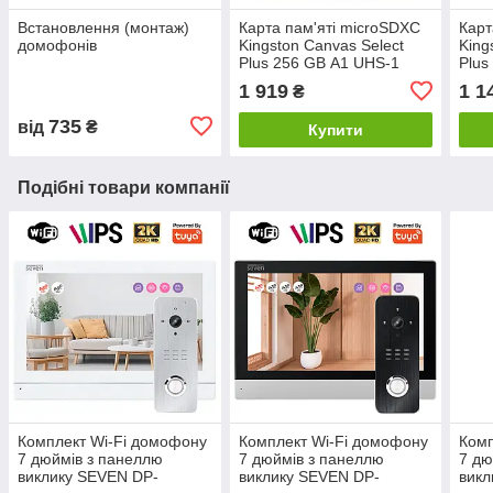
Встановлення (монтаж)
Карта пам'яті microSDXC
Карт
домофонів
Kingston Canvas Select
King
Plus 256 GB А1 UHS-1
Plus
R150MB/s
R15
1 919
1 1
₴
735
від
₴
Купити
Подібні товари компанії
Комплект Wi-Fi домофону
Комплект Wi-Fi домофону
Комп
7 дюймів з панеллю
7 дюймів з панеллю
7 дю
виклику SEVEN DP-
виклику SEVEN DP-
викл