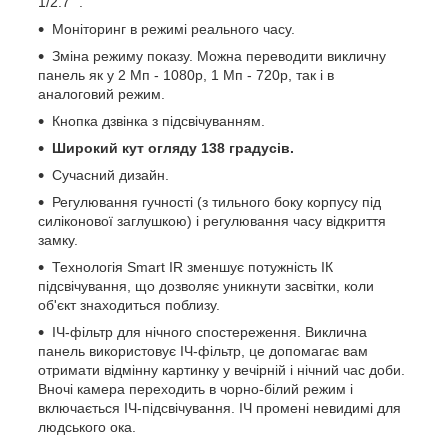
1/2.7 ".
Моніторинг в режимі реального часу.
Зміна режиму показу. Можна переводити викличну
панель як у 2 Мп - 1080p, 1 Мп - 720p, так і в
аналоговий режим.
Кнопка дзвінка з підсвічуванням.
Широкий кут огляду 138 градусів.
Сучасний дизайн.
Регулювання гучності (з тильного боку корпусу під
силіконової заглушкою) і регулювання часу відкриття
замку.
Технологія Smart IR зменшує потужність ІК
підсвічування, що дозволяє уникнути засвітки, коли
об'єкт знаходиться поблизу.
ІЧ-фільтр для нічного спостереження. Виклична
панель використовує ІЧ-фільтр, це допомагає вам
отримати відмінну картинку у вечірній і нічний час доби.
Вночі камера переходить в чорно-білий режим і
включається ІЧ-підсвічування. ІЧ промені невидимі для
людського ока.