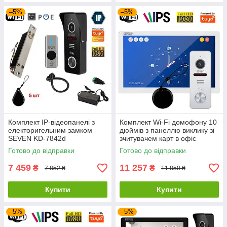
–5%
–5%
Комплект IP-відеопанелі з
Комплект Wi-Fi домофону 10
електоригельним замком
дюймів з панеллю виклику зі
SEVEN KD-7842d
зчитувачем карт в офіс
SEVEN DP-7517/02Kit white
Готово до відправки
Готово до відправки
7 459
11 257
₴
₴
7 852 ₴
11 850 ₴
Купити
Купити
–5%
–5%