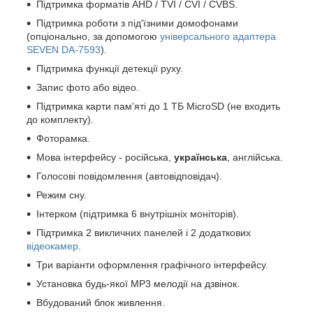
Підтримка форматів AHD / TVI / CVI / CVBS.
Підтримка роботи з під'їзними домофонами
(опціонально, за допомогою
універсального адаптера
SEVEN DA‐7593
).
Підтримка функції детекції руху.
Запис фото або відео.
Підтримка карти пам'яті до 1 ТБ MicroSD (не входить
до комплекту).
Фоторамка.
Мова інтерфейсу - російська,
українська
, англійська.
Голосові повідомлення (автовідповідач).
Режим сну.
Інтерком (підтримка 6 внутрішніх моніторів).
Підтримка 2 викличних панелей і 2 додаткових
відеокамер
.
Три варіанти оформлення графічного інтерфейсу.
Установка будь-якої MP3 мелодії на дзвінок.
Вбудований блок живлення.