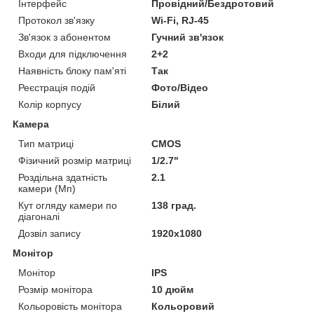
Інтерфейс
Провідний/Бездротовий
Протокол зв'язку
Wi-Fi, RJ-45
Зв'язок з абонентом
Гучний зв'язок
Входи для підключення
2+2
Наявність блоку пам'яті
Так
Реєстрація подій
Фото/Відео
Колір корпусу
Білий
Камера
Тип матриці
CMOS
Фізичний розмір матриці
1/2.7"
Роздільна здатність
2.1
камери (Мп)
Кут огляду камери по
138 град.
діагоналі
Дозвіл запису
1920х1080
Монітор
Монітор
IPS
Розмір монітора
10 дюйм
Кольоровість монітора
Кольоровий