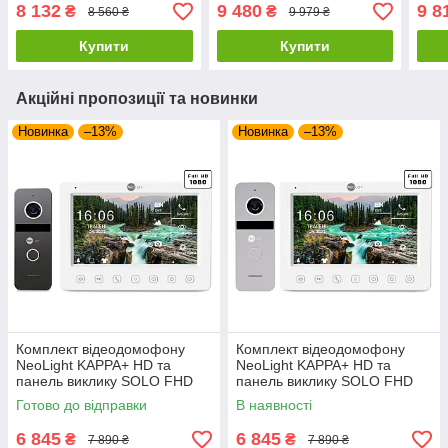
7576/07Kit white
7579/07Kit black
7579
8 132
9 480
9 8
₴
₴
8 560 ₴
9 979 ₴
Купити
Купити
Акційні пропозиції та новинки
Новинка
–13%
Новинка
–13%
Комплект відеодомофону
Комплект відеодомофону
NeoLight KAPPA+ HD та
NeoLight KAPPA+ HD та
панель виклику SOLO FHD
панель виклику SOLO FHD
Graphite
Silver
Готово до відправки
В наявності
6 845
6 845
₴
₴
7 890 ₴
7 890 ₴