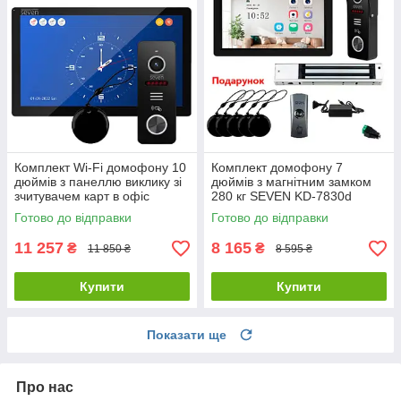
Комплект Wi-Fi домофону 10
Комплект домофону 7
дюймів з панеллю виклику зі
дюймів з магнітним замком
зчитувачем карт в офіс
280 кг SEVEN KD-7830d
SEVEN DP-7517/02Kit black
Готово до відправки
Готово до відправки
11 257
8 165
₴
₴
11 850 ₴
8 595 ₴
Купити
Купити
Показати ще
Про нас