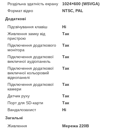
Роздільна здатність екрану
1024×600 (WSVGA)
Формат відео
NTSC, PAL
Додаткові
Підсвічування клавіш
Ні
Живлення замку від
Так
пристрою
Підключення додаткового
Так
монітора
Підключення додаткової
Так
викличної аудіопанель
Підключення додаткової
Так
викличної кольоровий
відеопанелі
Підключення додаткової
Так
камери
Датчик руху
Так
Порт для SD-карти
Так
Вандалозахист
Ні
Загальні
Живлення
Мережа 220В