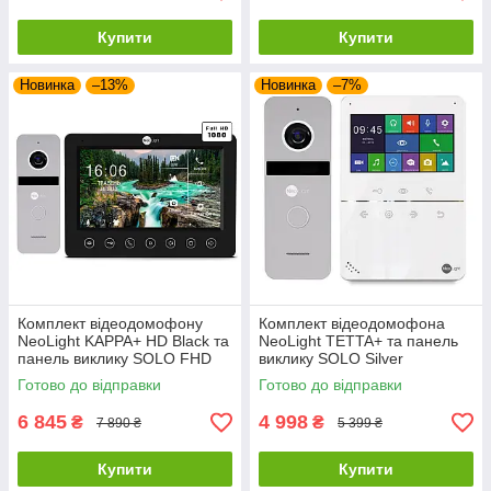
Купити
Купити
Новинка
–13%
Новинка
–7%
Комплект відеодомофону
Комплект відеодомофона
NeoLight KAPPA+ HD Black та
NeoLight TETTA+ та панель
панель виклику SOLO FHD
виклику SOLO Silver
Silver
Готово до відправки
Готово до відправки
6 845
4 998
₴
₴
7 890 ₴
5 399 ₴
Купити
Купити