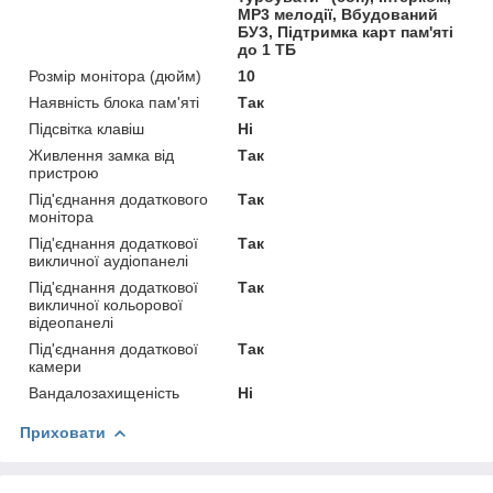
MP3 мелодії, Вбудований
БУЗ, Підтримка карт пам'яті
до 1 ТБ
Розмір монітора (дюйм)
10
Наявність блока пам'яті
Так
Підсвітка клавіш
Ні
Живлення замка від
Так
пристрою
Під'єднання додаткового
Так
монітора
Під'єднання додаткової
Так
викличної аудіопанелі
Під'єднання додаткової
Так
викличної кольорової
відеопанелі
Під'єднання додаткової
Так
камери
Вандалозахищеність
Ні
Приховати