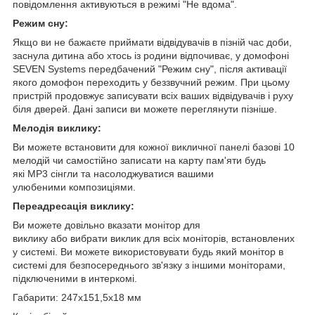
повідомлення активуються в режимі "Не вдома".
Режим сну:
Якщо ви не бажаєте приймати відвідувачів в пізній час доби,
заснула дитина або хтось із родини відпочиває, у домофоні
SEVEN Systems передбачений "Режим сну", після активації
якого домофон переходить у беззвучний режим. При цьому
пристрій продовжує записувати всіх ваших відвідувачів і руху
біля дверей. Дані записи ви можете переглянути пізніше.
Мелодія виклику:
Ви можете встановити для кожної викличної панелі базові 10
мелодій чи самостійно записати на карту пам'яти будь
які MP3 сінгли та насолоджуватися вашими
улюбеними композиціями.
Переадресація виклику:
Ви можете довільно вказати монітор для
виклику або вибрати виклик для всіх моніторів, встановлених
у системі. Ви можете використовувати будь який монітор в
системі для безпосереднього зв'язку з іншими моніторами,
підключеними в интеркомі.
Габарити: 247х151,5х18 мм