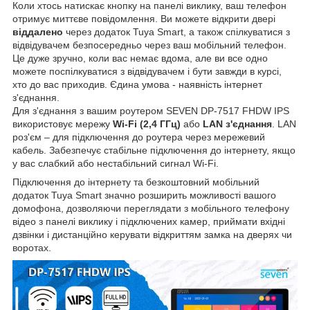
Коли хтось натискає кнопку на панелі виклику, ваш телефон
отримує миттєве повідомлення. Ви можете відкрити двері
віддалено
через додаток Tuya Smart, а також спілкуватися з
відвідувачем безпосередньо через ваш мобільний телефон.
Це дуже зручно, коли вас немає вдома, але ви все одно
можете поспілкуватися з відвідувачем і бути завжди в курсі,
хто до вас приходив. Єдина умова - наявність інтернет
з'єднання.
Для з'єднання з вашим роутером SEVEN DP-7517 FHDW IPS
використовує мережу
Wi-Fi (2,4 ГГц)
або
LAN з'єднання
. LAN
роз'єм – для підключення до роутера через мережевий
кабель. Забезпечує стабільне підключення до інтернету, якщо
у вас слабкий або нестабільний сигнал Wi-Fi.
Підключення до інтернету та безкоштовний мобільний
додаток Tuya Smart значно розширить можливості вашого
домофона, дозволяючи переглядати з мобільного телефону
відео з панелі виклику і підключених камер, приймати вхідні
дзвінки і дистанційно керувати відкриттям замка на дверях чи
воротах.