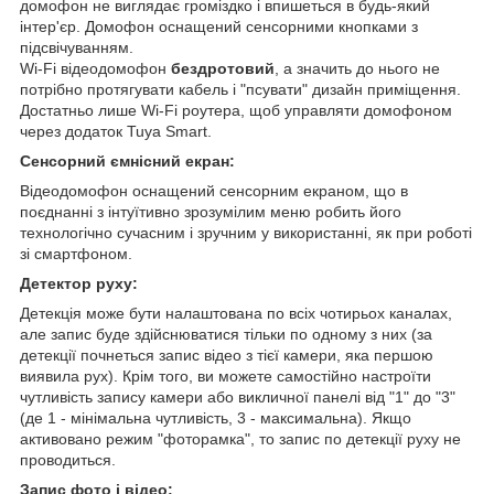
домофон не виглядає громіздко і впишеться в будь-який
інтер'єр. Домофон оснащений сенсорними кнопками з
підсвічуванням.
Wi-Fi відеодомофон
бездротовий
, а значить до нього не
потрібно протягувати кабель і "псувати" дизайн приміщення.
Достатньо лише Wi-Fi роутера, щоб управляти домофоном
через додаток Tuya Smart.
Сенсорний ємнісний екран:
Відеодомофон оснащений сенсорним екраном, що в
поєднанні з інтуїтивно зрозумілим меню робить його
технологічно сучасним і зручним у використанні, як при роботі
зі смартфоном.
Детектор руху:
Детекція може бути налаштована по всіх чотирьох каналах,
але запис буде здійснюватися тільки по одному з них (за
детекції почнеться запис відео з тієї камери, яка першою
виявила рух). Крім того, ви можете самостійно настроїти
чутливість запису камери або викличної панелі від "1" до "3"
(де 1 - мінімальна чутливість, 3 - максимальна). Якщо
активовано режим "фоторамка", то запис по детекції руху не
проводиться.
Запис фото і відео: