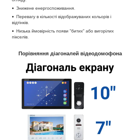
Знижене енергоспоживання.
Перевагу в кількості відображуваних кольорів і
відтінків.
Низька ймовірність появи "битих" або вигорілих
пікселів.
Порівняння діагоналей відеодомофона