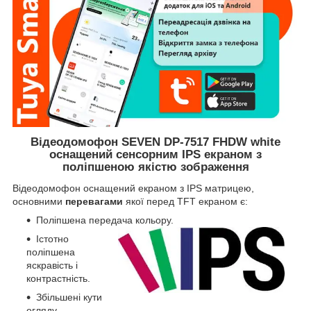
Відеодомофон SEVEN DP-7517 FHDW white
оснащений сенсорним IPS екраном з
поліпшеною якістю зображення
Відеодомофон оснащений екраном з IPS матрицею,
основними
перевагами
якої перед TFT екраном є:
Поліпшена передача кольору.
Істотно
поліпшена
яскравість і
контрастність.
Збільшені кути
огляду.