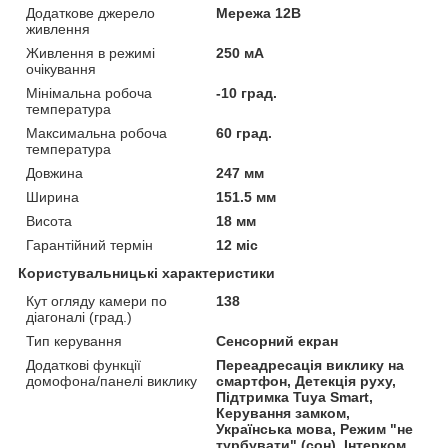
Додаткове джерело
Мережа 12В
живлення
Живлення в режимі
250 мА
очікування
Мінімальна робоча
-10 град.
температура
Максимальна робоча
60 град.
температура
Довжина
247 мм
Ширина
151.5 мм
Висота
18 мм
Гарантійний термін
12 міс
Користувальницькі характеристики
Кут огляду камери по
138
діагоналі (град.)
Тип керування
Сенсорний екран
Додаткові функції
Переадресація виклику на
домофона/панелі виклику
смартфон, Детекція руху,
Підтримка Tuya Smart,
Керування замком,
Українська мова, Режим "не
турбувати" (сон), Інтерком,