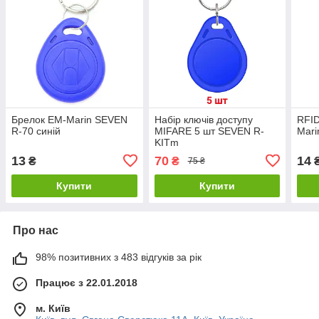
Брелок EM-Marin SEVEN
Набір ключів доступу
RFID
R-70 синій
MIFARE 5 шт SEVEN R-
Mari
KITm
13
70
14
₴
₴
75 ₴
Купити
Купити
Про нас
98% позитивних з 483 відгуків за рік
Працює з 22.01.2018
м. Київ