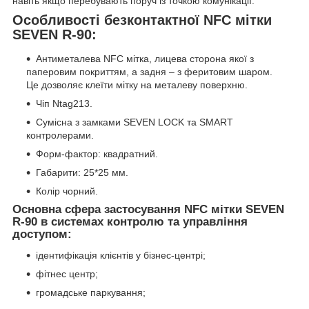
навіть якщо перебувають поруч із точкою комунікації.
Особливості безконтактної NFC мітки
SEVEN R-90:
Антиметалева NFC мітка, лицева сторона якої з
паперовим покриттям, а задня – з феритовим шаром.
Це дозволяє клеїти мітку на металеву поверхню.
Чіп Ntag213.
Сумісна з замками SEVEN LOCK та SMART
контролерами.
Форм-фактор: квадратний.
Габарити: 25*25 мм.
Колір чорний.
Основна сфера застосування NFC мітки SEVEN
R-90 в системах контролю та управління
доступом:
ідентифікація клієнтів у бізнес-центрі;
фітнес центр;
громадське паркування;