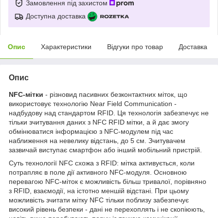
Замовлення під захистом
Доступна доставка
Опис
Характеристики
Відгуки про товар
Доставка
Опис
NFC-мітки
- різновид пасивних безконтактних міток, що
використовує технологію Near Field Communication -
надбудову над стандартом RFID. Ця технологія забезпечує не
тільки зчитування даних з NFC RFID мітки, а й дає змогу
обмінюватися інформацією з NFC-модулем під час
наближення на невелику відстань, до 5 см. Зчитувачем
зазвичай виступає смартфон або інший мобільний пристрій.
Суть технології NFC схожа з RFID: мітка активується, коли
потрапляє в поле дії активного NFC-модуля. Основною
перевагою NFC-міток є можливість більш тривалої, порівняно
з RFID, взаємодії, на істотно меншій відстані. При цьому
можливість зчитати мітку NFC тільки поблизу забезпечує
високий рівень безпеки - дані не перехоплять і не скопіюють,