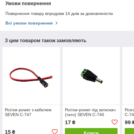
Умови повернення
Повернення товару впродовж 14 днів за домовленістю
Всі умови повернення
З цим товаром також замовляють
Роз'єм-power з кабелем
Роз'єм-power під затискач
Розг
SEVEN С-747
(тато) SEVEN C-740
С-7
17
99
₴
15
₴
Купити