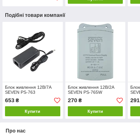
Подібні товари компанії
Блок живлення 12В/7А
Блок живлення 12В/2А
Блок
SEVEN PS-763
SEVEN PS-765W
SEV
653
270
291
₴
₴
Купити
Купити
Про нас