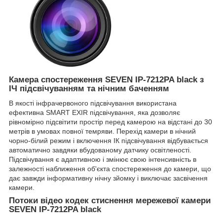
Камера спостереження SEVEN IP-7212PA black з
ІЧ підсвічуванням та нічним баченням
В якості інфрачервоного підсвічування використана
ефективна SMART EXIR підсвічування, яка дозволяє
рівномірно підсвітити простір перед камерою на відстані до 30
метрів в умовах повної темряви. Перехід камери в нічний
чорно-білий режим і включення ІК підсвічування відбувається
автоматично завдяки вбудованому датчику освітленості.
Підсвічування є адаптивною і змінює свою інтенсивність в
залежності наближення об'єкта спостереження до камери, що
дає завжди інформативну нічну зйомку і виключає засвічення
камери.
Потоки відео кодек стиснення мережевої камери
SEVEN IP-7212PA black