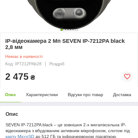
IP-відеокамера 2 Мп SEVEN IP-7212PA black
2,8 мм
Немає в наявності
Код: IP7212PAb28
Роздріб
2 475
₴
Опис
Характеристики
Відгуки про товар
Доставка
Опис
SEVEN IP-7212PA black – це зовнішня 2-х мегапіксельна IP-
відеокамера з вбудованим активним мікрофоном, слотом під
карту MicroSD
до 512 ГБ та інфрачервоною підсвіткою,