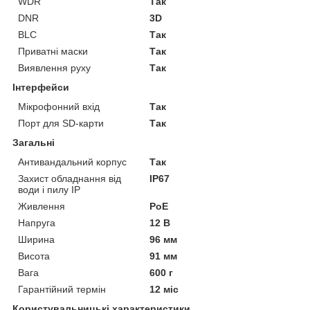
WDR
Так
DNR
3D
BLC
Так
Приватні маски
Так
Виявлення руху
Так
Інтерфейси
Мікрофонний вхід
Так
Порт для SD-карти
Так
Загальні
Антивандальний корпус
Так
Захист обладнання від
IP67
води і пилу IP
Живлення
PoE
Напруга
12 В
Ширина
96 мм
Висота
91 мм
Вага
600 г
Гарантійний термін
12 міс
Користувальницькі характеристики