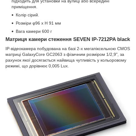
підходить для установки на вулиці або всередині
приміщення.
Колір сірий.
Розміри φ96 x H 91 мм
Вага камери 600 г
Матриця камери стеження SEVEN IP-7212PA black
IP-відеокамера побудована на базі 2-х мегапіксельною CMOS
матриці GalaxyCore GC2063 з фізичним розміром 1/2,9", за
рахунок якої досягається найвища чутливість у кольоровому
режимі, що дорівнює 0,005 Lux.