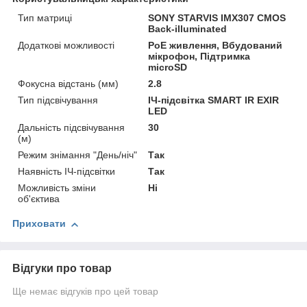
Тип матриці
SONY STARVIS IMX307 CMOS
Back-illuminated
Додаткові можливості
PoE живлення, Вбудований
мікрофон, Підтримка
microSD
Фокусна відстань (мм)
2.8
Тип підсвічування
ІЧ-підсвітка SMART IR EXIR
LED
Дальність підсвічування
30
(м)
Режим знімання "День/ніч"
Так
Наявність ІЧ-підсвітки
Так
Можливість зміни
Ні
об'єктива
Приховати
Відгуки про товар
Ще немає відгуків про цей товар