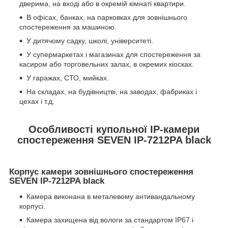
дверима, на вході або в окремій кімнаті квартири.
В офісах, банках, на парковках для зовнішнього
спостереження за машиною.
У дитячому садку, школі, університеті.
У супермаркетах і магазинах для спостереження за
касиром або торговельних залах, в окремих кіосках.
У гаражах, СТО, мийках.
На складах, на будівництві, на заводах, фабриках і
цехах і т.д.
Особливості купольної IP-камери
спостереження SEVEN IP-7212PA black
Корпус камери зовнішнього спостереження
SEVEN IP-7212PA black
Камера виконана в металевому антивандальному
корпусі.
Камера захищена від вологи за стандартом IP67 і