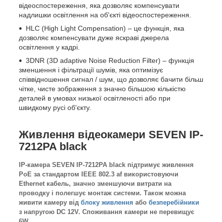
відеоспостереження, яка дозволяє компенсувати
надлишки освітлення на об'єкті відеоспостереження.
HLC (High Light Compensation) – це функція, яка
дозволяє компенсувати дуже яскраві джерела
освітлення у кадрі.
3DNR (3D adaptive Noise Reduction Filter) – функція
зменшення і фільтрації шумів, яка оптимізує
співвідношення сигнал / шум, що дозволяє бачити більш
чітке, чисте зображення з значно більшою кількістю
деталей в умовах низької освітленості або при
швидкому русі об'єкту.
Живлення відеокамери SEVEN IP-
7212PA black
IP-камера SEVEN IP-7212PA black підтримує живлення
PoE за стандартом IEEE 802.3 af використовуючи
Ethernet кабель, значно зменшуючи витрати на
проводку і полегшує монтаж системи. Також можна
живити камеру від
блоку живлення
або
безперебійники
з напругою DC 12V. Споживання камери не перевищує
6W.