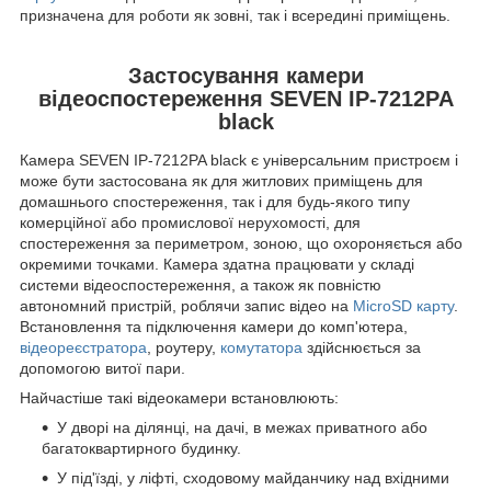
призначена для роботи як зовні, так і всередині приміщень.
Застосування камери
відеоспостереження SEVEN IP-7212PA
black
Камера SEVEN IP-7212PA black є універсальним пристроєм і
може бути застосована як для житлових приміщень для
домашнього спостереження, так і для будь-якого типу
комерційної або промислової нерухомості, для
спостереження за периметром, зоною, що охороняється або
окремими точками. Камера здатна працювати у складі
системи відеоспостереження, а також як повністю
автономний пристрій, роблячи запис відео на
MicroSD карту
.
Встановлення та підключення камери до комп'ютера,
відеореєстратора
, роутеру,
комутатора
здійснюється за
допомогою витої пари.
Найчастіше такі відеокамери встановлюють:
У дворі на ділянці, на дачі, в межах приватного або
багатоквартирного будинку.
У під'їзді, у ліфті, сходовому майданчику над вхідними