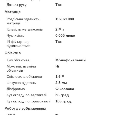
Датчик руху
Так
Матриця
Роздільна здатність
1920x1080
матриці
Кількість мегапікселів
2 Мп
Чутливість
0.005 люкс
ІЧ-фільтр, що
Так
відключається
Об'єктив
Тип об'єктива
Монофокальний
Можливість зміни
Ні
об'єктивів
Світлосила об'єктива
1.6 F
Фокусна відстань
2.8 мм
Діафрагма
Фіксована
Кут огляду по вертикалі
56 град.
Кут огляду по горизонталі
106 град.
Робота з зображенням