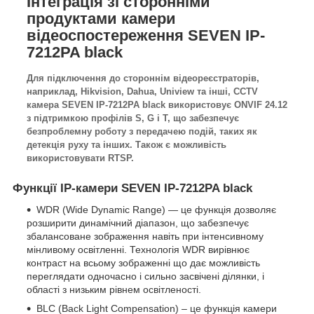
Інтеграція зі сторонніми
продуктами камери
відеоспостереження SEVEN IP-
7212PA black
Для підключення до стороннім відеореєстраторів,
наприклад, Hikvision, Dahua, Uniview та інші, CCTV
камера SEVEN IP-7212PA black
використовує ONVIF 24.12
з підтримкою профілів S, G і T, що забезпечує
безпроблемну роботу з передачею подій, таких як
детекція руху та інших. Також є можливість
використовувати RTSP.
Функції IP-камери SEVEN IP-7212PA black
WDR (Wide Dynamic Range) — це функція дозволяє
розширити динамічний діапазон, що забезпечує
збалансоване зображення навіть при інтенсивному
мінливому освітленні. Технологія WDR вирівнює
контраст на всьому зображенні що дає можливість
переглядати одночасно і сильно засвічені ділянки, і
області з низьким рівнем освітленості.
BLC (Back Light Compensation) – це функція камери