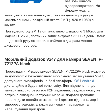
без зовнішнього
відеореєстратора. На
флешку можна
записувати як постійне відео, так і по детектору руху в
максимальномій роздільній якості 2МП (1920 x 1080) зі
звуком.
При відеопотоці 2МП з оптимальною швидкістю 3 Мбіт/с для
кодека H. 265+, постійний запис витрачає 32 ГБ в день. Запис
по детекції руху як правило займає в два рази менше
дискового простору.
Мобільний додаток V247 для камери SEVEN IP-
7212PA black
Переглядати IP-відеокамеру SEVEN IP-7212PA black можливо
за допомогою безкоштовного мобільного застосування V247,
доступного смартфонів на базі платформ
iOS
і
Android
дистанційно з будь-якої точки світу. Для підключення до
камери використовується P2P з'єднання, завдяки якому не
потрібно складної настройки мережі. Додаток дозволяє
переглядати онлайн як живе, так і архівне відео з камер і
відеореєстраторів, а також змінювати параметри та
налаштування пристроїв.