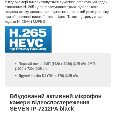
У відеокамері використовується сучасний ефективний кодек
стиснення H. 265+ для формування трьох відеопотоків,
завдяки якому досягається відносно невеликий розмір архіву
при збереженні високої якості відео. Також підтримуються
кодеки H. 264+ і MJPEG.
Перший потік: 2МП (1920 x 1080) @25 к/с, 1МП
(1024 x 720) @25 к/с.
Другий потік: D1 (704 x 576) @25 к/с.
Вбудований активний мікрофон
камери відеоспостереження
SEVEN IP-7212PA black