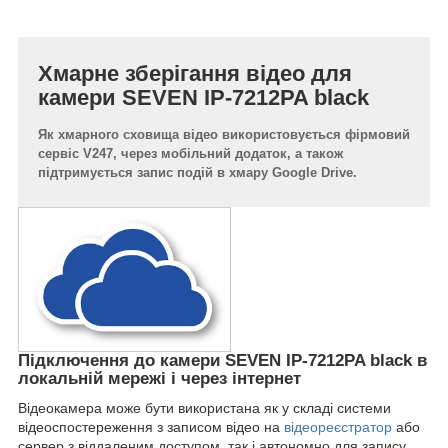
Хмарне зберігання відео для
камери SEVEN IP-7212PA black
Як хмарного сховища відео використовується фірмовий
сервіс V247, через мобільний додаток, а також
підтримується запис подій в хмару Google Drive.
Підключення до камери SEVEN IP-7212PA black в
локальній мережі і через інтернет
Відеокамера може бути використана як у складі системи
відеоспостереження з записом відео на
відеореєстратор
або
сервер з віддаленим доступом, так і автономно для запису