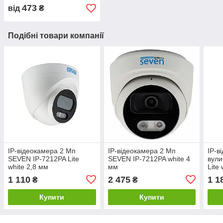
SEVEN
473
від
₴
Подібні товари компанії
IP-відеокамера 2 Мп
IP-відеокамера 2 Мп
IP-в
SEVEN IP-7212PA Lite
SEVEN IP-7212PA white 4
вули
white 2,8 мм
мм
Lite
1 110
2 475
1 1
₴
₴
Купити
Купити