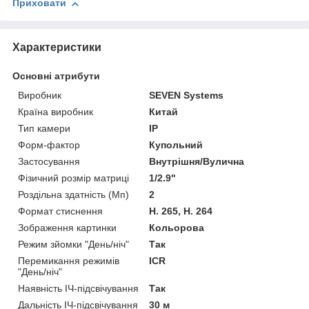
Приховати
Характеристики
Основні атрибути
Виробник
SEVEN Systems
Країна виробник
Китай
Тип камери
IP
Форм-фактор
Купольний
Застосування
Внутрішня/Вулична
Фізичний розмір матриці
1/2.9"
Роздільна здатність (Мп)
2
Формат стиснення
H. 265, H. 264
Зображення картинки
Кольорова
Режим зйомки "День/ніч"
Так
Перемикання режимів
ICR
"День/ніч"
Наявність ІЧ-підсвічування
Так
Дальність ІЧ-підсвічування
30 м