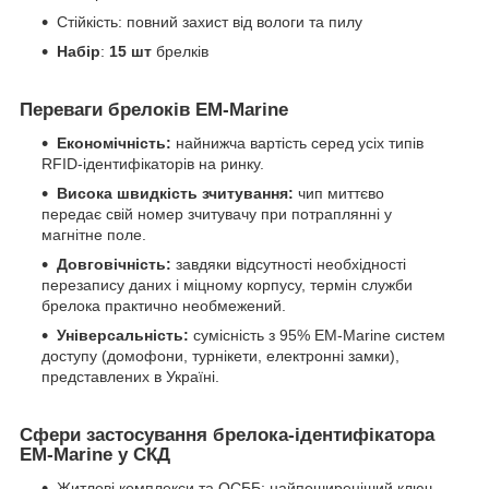
Стійкість: повний захист від вологи та пилу
Набір
:
15 шт
брелків
Переваги брелоків EM-Marine
Економічність:
найнижча вартість серед усіх типів
RFID-ідентифікаторів на ринку.
Висока швидкість зчитування:
чип миттєво
передає свій номер зчитувачу при потраплянні у
магнітне поле.
Довговічність:
завдяки відсутності необхідності
перезапису даних і міцному корпусу, термін служби
брелока практично необмежений.
Універсальність:
сумісність з 95% EM-Marine систем
доступу (домофони, турнікети, електронні замки),
представлених в Україні.
Сфери застосування брелока-ідентифікатора
EM-Marine у СКД
Житлові комплекси та ОСББ: найпоширеніший ключ