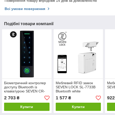
Повернення товару впродовж 14 днів за домовленістю
Всі умови повернення
Подібні товари компанії
Біометричний контролер
Меблевий RFID замок
Мебл
доступу Bluetooth із
SEVEN LOCK SL-7733B
SEV
клавіатурою SEVEN CR-
Bluetooth white
7477BF-P MIFARE
2 703
1 577
922
₴
₴
Купити
Купити