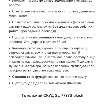
Комплект
повністю запрограмований
і готовий до
роботи.
Електромеханічна частина замку c
противіджимним
механізмом.
Повністю готовий і простий в установці (можна тільки
замінити вашу офісну ручку
без додаткових врізних
робіт
і прокладання проводів).
Підходить на
металопластикові двері
(мінімальна
ширина). Стандартна мортиза 85 мм.
Індикація світлова, звукова. При підносі картки до
зчитувача замку, звучить сигнал зумера і синій
світлодіод блимає, якщо карта має право доступу. Якщо
у карти немає права доступу, то при підносі її до замку
лунає сигнал зумера, блимає червоний світлодіод і при
повороті ручки, двері не відкривається.
Сталева конструкція
зовнішньої частини замку.
Підходить
для дверей товщиною 38-70 мм.
Готельний СКУД SL-7737S black