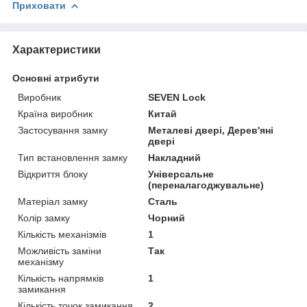
Приховати
Характеристики
Основні атрибути
Виробник
SEVEN Lock
Країна виробник
Китай
Застосування замку
Металеві двері, Дерев'яні
двері
Тип встановлення замку
Накладний
Відкриття блоку
Універсальне
(переналагоджувальне)
Матеріал замку
Сталь
Колір замку
Чорний
Кількість механізмів
1
Можливість заміни
Так
механізму
Кількість напрямків
1
замикання
Кількість точок замикання
2