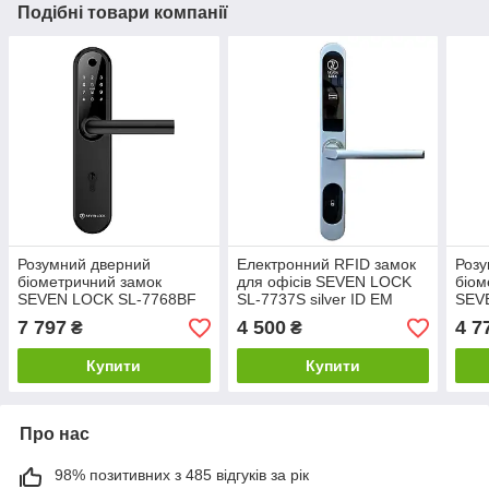
Подібні товари компанії
Розумний дверний
Електронний RFID замок
Розу
біометричний замок
для офісів SEVEN LOCK
біом
SEVEN LOCK SL-7768BF
SL-7737S silver ID EM
SEV
(85мм) black
blac
7 797
4 500
4 7
₴
₴
Купити
Купити
Про нас
98% позитивних з 485 відгуків за рік