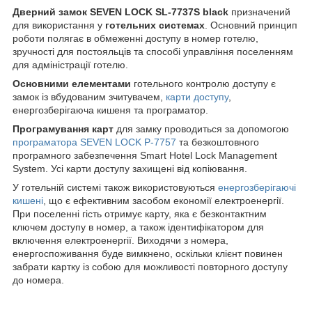
Дверний замок SEVEN LOCK SL-7737S black
призначений
для використання у
готельних системах
. Основний принцип
роботи полягає в обмеженні доступу в номер готелю,
зручності для постояльців та способі управління поселенням
для адміністрації готелю.
Основними елементами
готельного контролю доступу є
замок із вбудованим зчитувачем,
карти доступу
,
енергозберігаюча кишеня та програматор.
Програмування карт
для замку проводиться за допомогою
програматора SEVEN LOCK P-7757
та безкоштовного
програмного забезпечення Smart Hotel Lock Management
System. Усі карти доступу захищені від копіювання.
У готельній системі також використовуються
енергозберігаючі
кишені
, що є ефективним засобом економії електроенергії.
При поселенні гість отримує карту, яка є безконтактним
ключем доступу в номер, а також ідентифікатором для
включення електроенергії. Виходячи з номера,
енергоспоживання буде вимкнено, оскільки клієнт повинен
забрати картку із собою для можливості повторного доступу
до номера.