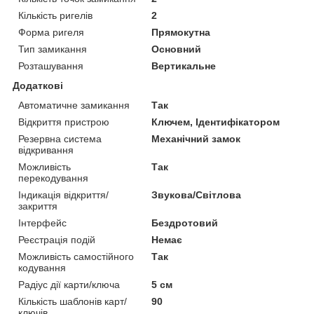
Кількість ригелів
2
Форма ригеля
Прямокутна
Тип замикання
Основний
Розташування
Вертикальне
Додаткові
Автоматичне замикання
Так
Відкриття пристрою
Ключем, Ідентифікатором
Резервна система
Механічний замок
відкривання
Можливість
Так
перекодування
Індикація відкриття/
Звукова/Світлова
закриття
Інтерфейс
Бездротовий
Реєстрація подій
Немає
Можливість самостійного
Так
кодування
Радіус дії карти/ключа
5 см
Кількість шаблонів карт/
90
ключів