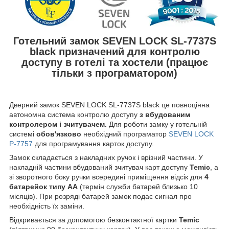
Готельний замок SEVEN LOCK SL-7737S
black призначений для контролю
доступу в готелі та хостели (працює
тільки з програматором)
Дверний замок SEVEN LOCK SL-7737S black це повноцінна
автономна система контролю доступу
з вбудованим
контролером і зчитувачем.
Для роботи замку у готельній
системі
обов'язково
необхідний програматор
SEVEN LOCK
P-7757
для програмування карток доступу.
Замок складається з накладних ручок і врізний частини. У
накладній частини вбудований зчитувач карт доступу
Temic
, а
зі зворотного боку ручки всередині приміщення відсік для
4
батарейок типу АА
(термін служби батарей близько 10
місяців). При розряді батарей замок подає сигнал про
необхідність їх заміни.
Відкривається за допомогою
безконтактної картки
Temic