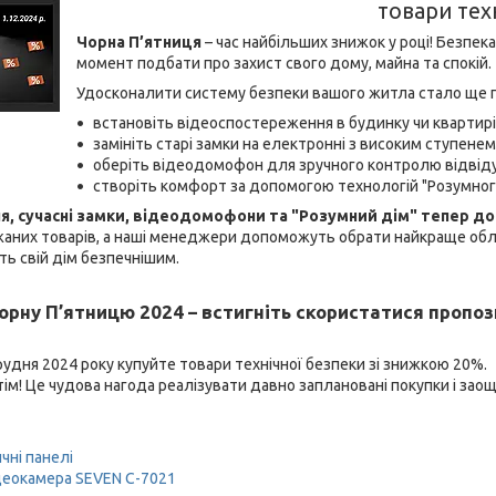
товари тех
Чорна П’ятниця
– час найбільших знижок у році! Безпек
момент подбати про захист свого дому, майна та спокій.
Удосконалити систему безпеки вашого житла стало ще 
встановіть відеоспостереження в будинку чи квартирі
замініть старі замки на електронні з високим ступенем
оберіть відеодомофон для зручного контролю відвіду
створіть комфорт за допомогою технологій "Розумног
, сучасні замки, відеодомофони та "Розумний дім" тепер до
аних товарів, а наші менеджери допоможуть обрати найкраще обл
ть свій дім безпечнішим.
рну П’ятницю 2024 – встигніть скористатися пропоз
рудня 2024 року купуйте товари технічної безпеки зі знижкою 20%.
тім! Це чудова нагода реалізувати давно заплановані покупки і за
чні панелі
ідеокамера SEVEN С-7021