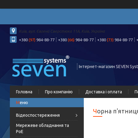
Київ, вул. Євгена Сверстюка 11А, Київ, Україна
+380
(97)
984-88-77
+380
(66)
984-88-77
+380
(73)
984-88-77
Інтернет-магазин SEVEN Sys
Головна
Про компанію
Доставка і оплата
П
Чорна п'ятниця
Відеоспостереження
Мережеве обладнання та
PoE