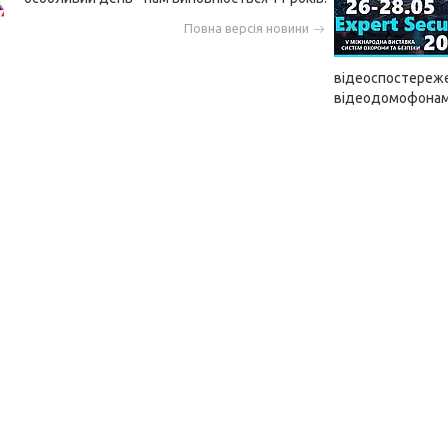
Повна версія новини
відеоспостереже
відеодомофонам