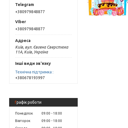
+380979848877
+380979848877
Київ, вул. Євгена Сверстюка
11А, Київ, Україна
Інші види зв'язку
Технічна підтримка
+380678193997
Графік роботи
Понеділок
09:00
18:00
Вівторок
09:00
18:00