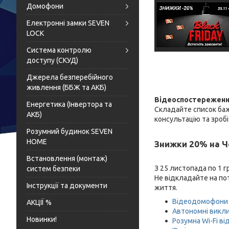
Домофони
Електронні замки SEVEN
LOCK
Система контролю
доступу (СКУД)
Джерела безперебійного
живлення (ББЖ та АКБ)
Відеоспостереження
Енергетика (Інвертора та
Складайте список баж
АКБ)
консультацію та зробі
Розумний будинок SEVEN
HOME
Знижки 20% на Чо
Встановлення (монтаж)
З 25 листопада по 1 г
систем безпеки
Не відкладайте на по
Інструкції та документи
життя.
Відеодомофони
АКЦІЇ %
Автономні викли
Новинки!
Розумна Wi-Fi в