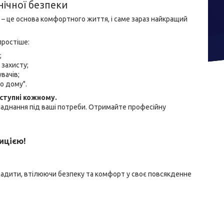
нічної безпеки
а – це основа комфортного життя, і саме зараз найкращий
простіше:
;
 захисту;
вачів;
о дому".
ступні кожному.
аднання під ваші потреби. Отримайте професійну
ицією!
ощадити, втілюючи безпеку та комфорт у своє повсякденне