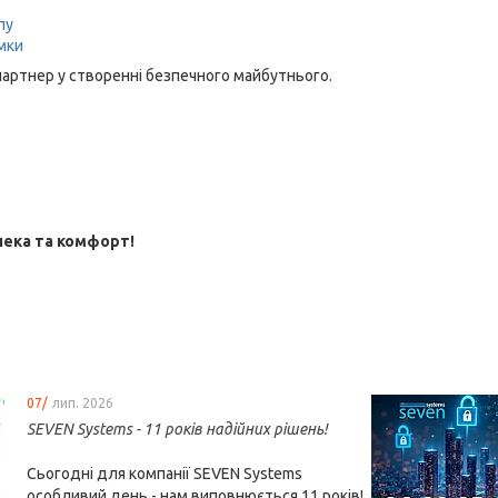
пу
амки
партнер у створенні безпечного майбутнього.
пека та комфорт!
07/
лип. 2026
SEVEN Systems - 11 років надійних рішень!
Сьогодні для компанії SEVEN Systems
особливий день - нам виповнюється 11 років!