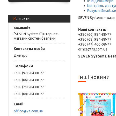
IP-відеокамери
Контроль досту
Розумні Smart з
SEVEN Systems – ваш 
Контакти
Наші контакти:
"SEVEN Systems" Інтернет-
+380 (66) 984-88-77
магазин систем безпеки
+380 (68) 984-88-77
+380 (44) 466-08-77
office@7s.com.ua
Дмитро
SEVEN Systems. Без
+380 (97) 984-88-77
Інші новини
+380 (66) 984-88-77
+380 (73) 984-88-77
+380 (68) 984-88-77
office@7s.com.ua