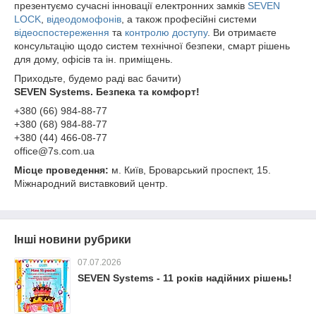
презентуємо сучасні інновації електронних замків
SEVEN
LOCK
,
відеодомофонів
, а також професійні системи
відеоспостереження
та
контролю доступу
. Ви отримаєте
консультацію щодо систем технічної безпеки, смарт рішень
для дому, офісів та ін. приміщень.
Приходьте, будемо раді вас бачити)
SEVEN Systems. Безпека та комфорт!
+380 (66) 984-88-77
+380 (68) 984-88-77
+380 (44) 466-08-77
office@7s.com.ua
Місце проведення:
м. Київ, Броварський проспект, 15.
Міжнародний виставковий центр.
Інші новини рубрики
07.07.2026
SEVEN Systems - 11 років надійних рішень!