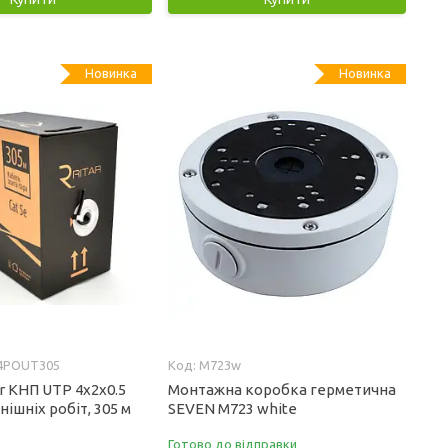
Новинка
Новинка
4POUT305
M723w
r КНП UTP 4x2x0.5
Монтажна коробка герметична
нішніх робіт, 305 м
SEVEN M723 white
Готово до відправки