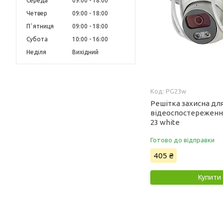
Середа
09:00
18:00
Четвер
09:00
18:00
Пʼятниця
09:00
18:00
Субота
10:00
16:00
Неділя
Вихідний
PG23w
Решітка захисна дл
відеоспостереженн
23 white
Готово до відправки
405 ₴
Купити