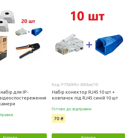
P736/KRJ-45blue/10
абір для IP-
Набір конектор RJ45 10 шт +
відеоспостереження
ковпачок під RJ45 синій 10 шт
 камери
Готово до відправки
дправки
70 ₴
Купити
Купити