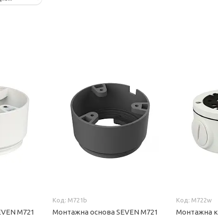
M721b
M722w
EVEN M721
Монтажна основа SEVEN M721
Монтажна к