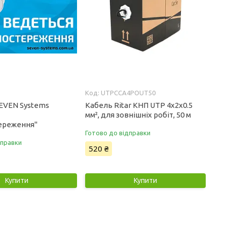
UTPCCA4POUT50
EVEN Systems
Кабель Ritar КНП UTP 4x2x0.5
мм², для зовнішніх робіт, 50 м
ереження"
Готово до відправки
дправки
520 ₴
Купити
Купити