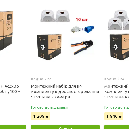
0
m-kit2
m-kit4
P 4x2x0.5
Монтажний набір для IP-
Монтажний н
обіт, 100 м
комплекту відеоспостереження
комплекту 
SEVEN на 2 камери
SEVEN на 4
Готово до відправки
Готово до ві
1 208 ₴
1 846 ₴
Купити