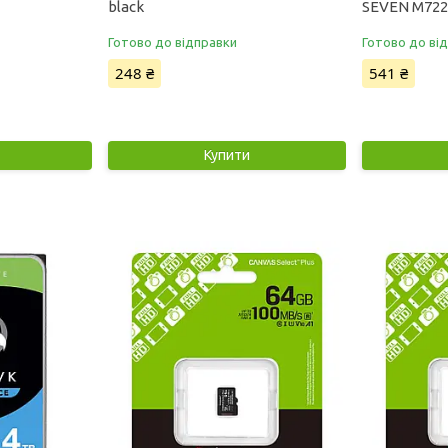
black
SEVEN M722
Готово до відправки
Готово до ві
248 ₴
541 ₴
Купити