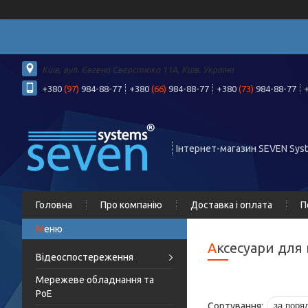
Київ, вул. Євгена Сверстюка 11А, Київ, Україна
+380
(97)
984-88-77
+380
(66)
984-88-77
+380
(73)
984-88-77
Інтернет-магазин SEVEN Sys
Головна
Про компанію
Доставка і оплата
П
Аксесуари дл
Відеоспостереження
Мережеве обладнання та
PoE