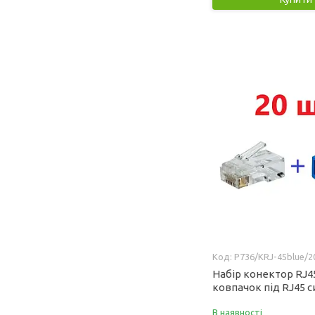
P736/KRJ-45blue/2
Набір конектор RJ45
ковпачок під RJ45 с
В наявності