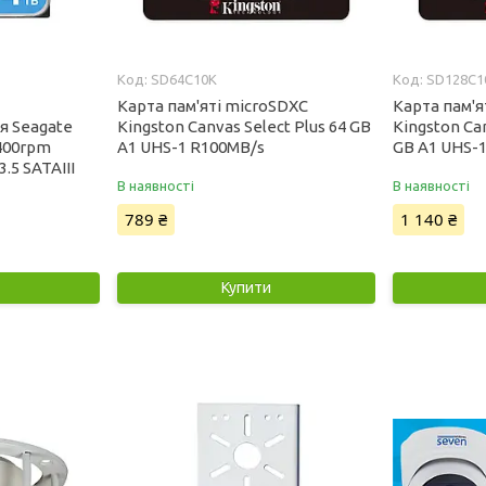
SD64C10K
SD128C1
Карта пам'яті microSDXC
Карта пам'я
я Seagate
Kingston Canvas Select Plus 64 GB
Kingston Can
400rpm
А1 UHS-1 R100MB/s
GB А1 UHS-
.5 SATAIII
В наявності
В наявності
789 ₴
1 140 ₴
Купити