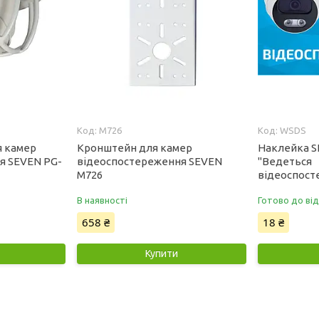
M726
WSDS
я камер
Кронштейн для камер
Наклейка S
я SEVEN PG-
відеоспостереження SEVEN
"Ведеться
M726
відеоспост
В наявності
Готово до ві
658 ₴
18 ₴
Купити