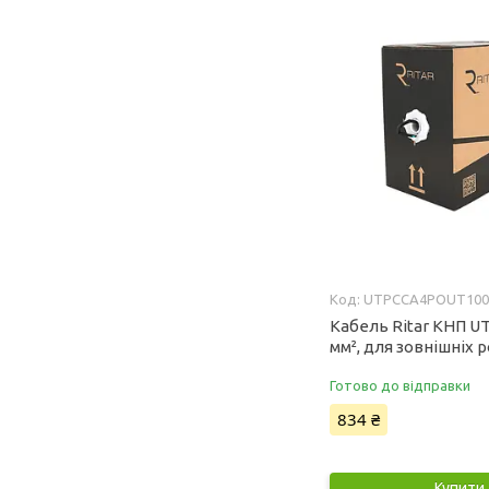
UTPCCA4POUT10
Кабель Ritar КНП UT
мм², для зовнішніх р
Готово до відправки
834 ₴
Купити