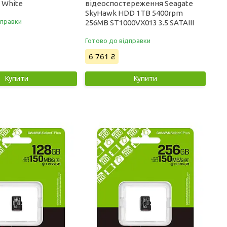
 White
відеоспостереження Seagate
SkyHawk HDD 1TB 5400rpm
дправки
256MB ST1000VX013 3.5 SATAIII
Готово до відправки
6 761 ₴
Купити
Купити