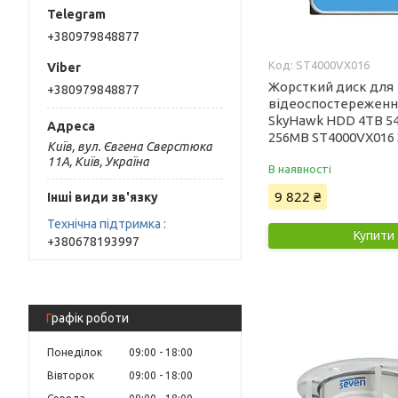
+380979848877
ST4000VX016
Жорсткий диск для
+380979848877
відеоспостереженн
SkyHawk HDD 4TB 5
256MB ST4000VX016 3
Київ, вул. Євгена Сверстюка
11А, Київ, Україна
В наявності
9 822 ₴
Інші види зв'язку
Технічна підтримка
Купити
+380678193997
Графік роботи
Понеділок
09:00
18:00
Вівторок
09:00
18:00