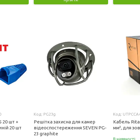
0
PG23g
UTPCCA
 20 шт +
Решітка захисна для камер
Кабель Rita
иній 20 шт
відеоспостереження SEVEN PG-
мм², для зов
23 graphite
В наявності