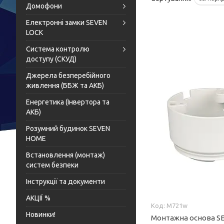
Домофони
Електронні замки SEVEN
LOCK
Система контролю
доступу (СКУД)
Джерела безперебійного
живлення (ББЖ та АКБ)
Енергетика (Інвертора та
АКБ)
Розумний будинок SEVEN
HOME
Встановлення (монтаж)
систем безпеки
Інструкції та документи
АКЦІЇ %
M721w
Новинки!
Монтажна основа S