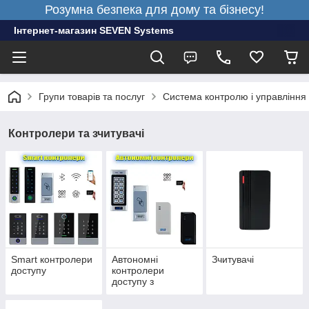
Розумна безпека для дому та бізнесу!
Інтернет-магазин SEVEN Systems
Групи товарів та послуг
Система контролю і управління
Контролери та зчитувачі
Smart контролери
Автономні
Зчитувачі
доступу
контролери
доступу з
вбудованим
зчитувачем