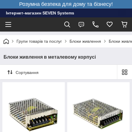
Розумна безпека для дому та бізнесу!
Інтернет-магазин SEVEN Systems
Групи товарів та послуг
Блоки живлення
Блоки живл
Блоки живлення в металевому корпусі
Сортування